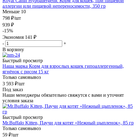
Royal Canin Hypoallergenic Корм для кошек, при пищевой
аллергии или пищевой непереносимости, 350 гр
Меньше 10
798
₽
/шт
939
₽
-
15
%
Экономия
141
₽
-
+
В корзину
Быстрый просмотр
Наша марка Корм для взрослых кошек гипоаллергенный,
ягнёнок с рисом 15 кг
Только самовывоз
3 593
₽
/шт
Под заказ
Наши менеджеры обязательно свяжутся с вами и уточнят
условия заказа
Быстрый просмотр
Mr.Buffalo Kitten, Паучи для котят «Нежный цыпленок», 85 гр
Только самовывоз
59
₽
/шт