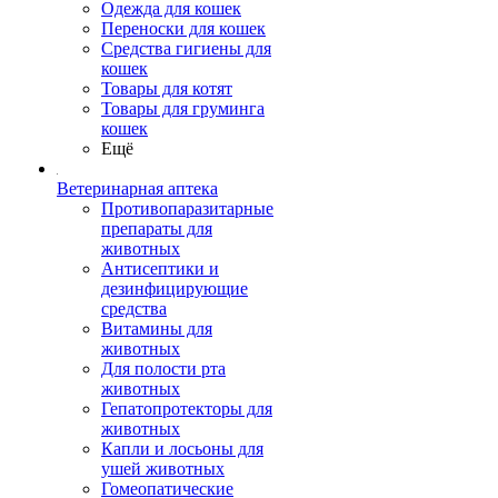
Одежда для кошек
Переноски для кошек
Средства гигиены для
кошек
Товары для котят
Товары для груминга
кошек
Ещё
Ветеринарная аптека
Противопаразитарные
препараты для
животных
Антисептики и
дезинфицирующие
средства
Витамины для
животных
Для полости рта
животных
Гепатопротекторы для
животных
Капли и лосьоны для
ушей животных
Гомеопатические