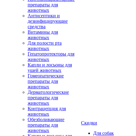
препараты для
животных
Антисептики и
дезинфицирующие
средства
Витамины для
животных
Для полости рта
животных
Гепатопротекторы для
животных
Капли и лосьоны для
ушей животных
Гомеопатические
препараты для
животных
Дерматологические
препараты для
животных
Контрацепция для
животных
Обезболивающие
Скидки
препараты для
животных
Для собак
Капли и лосьоны для