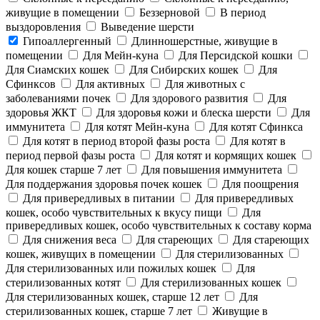
живущие в помещении
Беззерновой
В период
выздоровления
Выведение шерсти
Гипоаллергенный
Длинношерстные, живущие в
помещении
Для Мейн-куна
Для Персидской кошки
Для Сиамских кошек
Для Сибирских кошек
Для
Сфинксов
Для активных
Для животных с
заболеваниями почек
Для здорового развития
Для
здоровья ЖКТ
Для здоровья кожи и блеска шерсти
Для
иммунитета
Для котят Мейн-куна
Для котят Сфинкса
Для котят в период второй фазы роста
Для котят в
период первой фазы роста
Для котят и кормящих кошек
Для кошек старше 7 лет
Для повышения иммунитета
Для поддержания здоровья почек кошек
Для поощрения
Для привередливых в питании
Для привередливых
кошек, особо чувствительных к вкусу пищи
Для
привередливых кошек, особо чувствительных к составу корма
Для снижения веса
Для стареющих
Для стареющих
кошек, живущих в помещении
Для стерилизованных
Для стерилизованных или пожилых кошек
Для
стерилизованных котят
Для стерилизованных кошек
Для стерилизованных кошек, старше 12 лет
Для
стерилизованных кошек, старше 7 лет
Живущие в