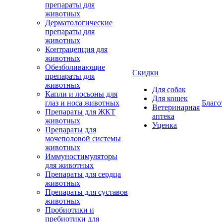
препараты для
животных
Дерматологические
препараты для
животных
Контрацепция для
животных
Обезболивающие
Скидки
препараты для
животных
Для собак
Капли и лосьоны для
Для кошек
глаз и носа животных
Благо
Ветеринарная
Препараты для ЖКТ
аптека
животных
Уценка
Препараты для
мочеполовой системы
животных
Иммуностимуляторы
для животных
Препараты для сердца
животных
Препараты для суставов
животных
Пробиотики и
пребиотики для