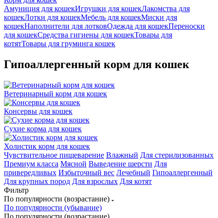
Амуниция для кошек
Игрушки для кошек
Лакомства для
кошек
Лотки для кошек
Мебель для кошек
Миски для
кошек
Наполнители для лотков
Одежда для кошек
Переноски
для кошек
Средства гигиены для кошек
Товары для
котят
Товары для груминга кошек
Гипоаллергенный корм для кошек
Ветеринарный корм для кошек
Консервы для кошек
Сухие корма для кошек
Холистик корм для кошек
Чувствительное пищеварение
Влажный
Для стерилизованных
Премиум класса
Мясной
Выведение шерсти
Для
привередливых
Избыточный вес
Лечебный
Гипоаллергенный
Для крупных пород
Для взрослых
Для котят
Фильтр
По популярности (возрастание)
По популярности (убывание)
По популярности (возрастание)