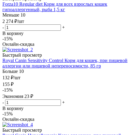
Forza10 Regular diet Корм для всех взрослых кошек
гипоаллергенный, рыба 1,5 кг
Меньше 10
2 274
₽
/шт
-
+
В корзину
-15%
Онлайн-скидка
Быстрый просмотр
Royal Canin Sensitivity Control Корм для кошек, при пищевой
аллергии или пищевой непереносимости, 85 гр
Больше 10
132
₽
/шт
155
₽
-
15
%
Экономия
23
₽
-
+
В корзину
-15%
Онлайн-скидка
Быстрый просмотр