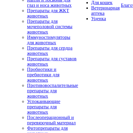
Для кошек
глаз и носа животных
Благо
Ветеринарная
Препараты для ЖКТ
аптека
животных
Уценка
Препараты для
мочеполовой системы
животных
Иммуностимуляторы
для животных
Препараты для сердца
животных
Препараты для суставов
животных
Пробиотики и
пребиотики для
животных
Противовоспалительные
препараты для
животных
Успокаивающие
препараты для
животных
Послеоперационный и
перевязочный материал
Фитопрепараты для