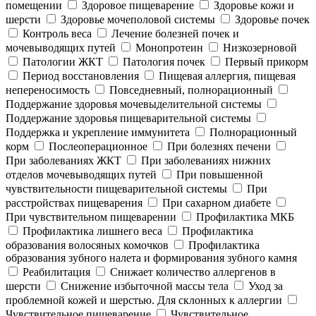
помещении
Здоровое пищеварение
Здоровье кожи и
шерсти
Здоровье мочеполовой системы
Здоровье почек
Контроль веса
Лечение болезней почек и
мочевыводящих путей
Монопротеин
Низкозерновой
Патологии ЖКТ
Патология почек
Первый прикорм
Период восстановления
Пищевая аллергия, пищевая
непереносимость
Повседневный, полнорационный
Поддержание здоровья мочевыделительной системы
Поддержание здоровья пищеварительной системы
Поддержка и укрепление иммунитета
Полнорационный
корм
Послеоперационное
При болезнях печени
При заболеваниях ЖКТ
При заболеваниях нижних
отделов мочевыводящих путей
При повышенной
чувствительности пищеварительной системы
При
расстройствах пищеварения
При сахарном диабете
При чувствительном пищеварении
Профилактика МКБ
Профилактика лишнего веса
Профилактика
образования волосяных комочков
Профилактика
образования зубного налета и формирования зубного камня
Реабилитация
Снижает количество аллергенов в
шерсти
Снижение избыточной массы тела
Уход за
проблемной кожей и шерстью. Для склонных к аллергии
Чувствительное пищеварение
Чувствительное