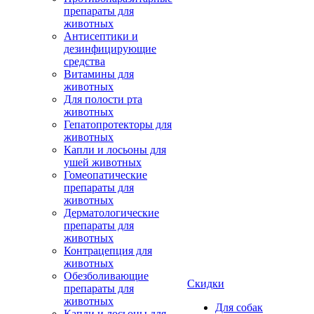
препараты для
животных
Антисептики и
дезинфицирующие
средства
Витамины для
животных
Для полости рта
животных
Гепатопротекторы для
животных
Капли и лосьоны для
ушей животных
Гомеопатические
препараты для
животных
Дерматологические
препараты для
животных
Контрацепция для
животных
Обезболивающие
Скидки
препараты для
животных
Для собак
Капли и лосьоны для