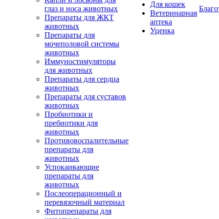
Для кошек
глаз и носа животных
Благо
Ветеринарная
Препараты для ЖКТ
аптека
животных
Уценка
Препараты для
мочеполовой системы
животных
Иммуностимуляторы
для животных
Препараты для сердца
животных
Препараты для суставов
животных
Пробиотики и
пребиотики для
животных
Противовоспалительные
препараты для
животных
Успокаивающие
препараты для
животных
Послеоперационный и
перевязочный материал
Фитопрепараты для