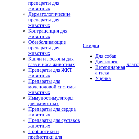
препараты для
животных
Дерматологические
препараты для
животных
Контрацепция для
животных
Обезболивающие
Скидки
препараты для
животных
Для собак
Капли и лосьоны для
Для кошек
глаз и носа животных
Благо
Ветеринарная
Препараты для ЖКТ
аптека
животных
Уценка
Препараты для
мочеполовой системы
животных
Иммуностимуляторы
для животных
Препараты для сердца
животных
Препараты для суставов
животных
Пробиотики и
пребиотики для