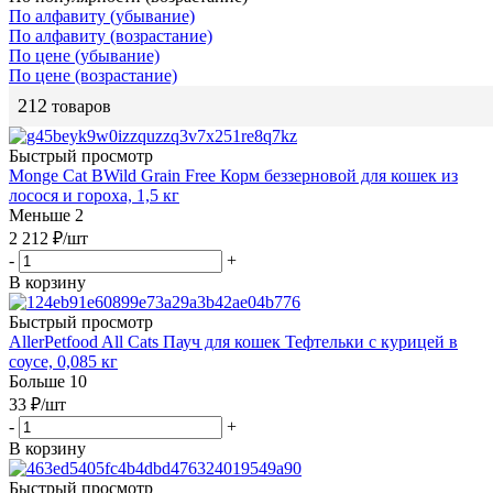
По алфавиту (убывание)
По алфавиту (возрастание)
По цене (убывание)
По цене (возрастание)
212
товаров
Быстрый просмотр
Monge Cat BWild Grain Free Корм беззерновой для кошек из
лосося и гороха, 1,5 кг
Меньше 2
2 212
₽
/шт
-
+
В корзину
Быстрый просмотр
AllerPetfood All Cats Пауч для кошек Тефтельки с курицей в
соусе, 0,085 кг
Больше 10
33
₽
/шт
-
+
В корзину
Быстрый просмотр