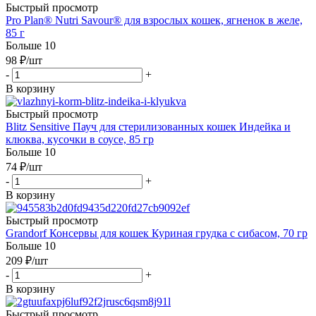
Быстрый просмотр
Pro Plan® Nutri Savour® для взрослых кошек, ягненок в желе,
85 г
Больше 10
98
₽
/шт
-
+
В корзину
Быстрый просмотр
Blitz Sensitive Пауч для стерилизованных кошек Индейка и
клюква, кусочки в соусе, 85 гр
Больше 10
74
₽
/шт
-
+
В корзину
Быстрый просмотр
Grandorf Консервы для кошек Куриная грудка с сибасом, 70 гр
Больше 10
209
₽
/шт
-
+
В корзину
Быстрый просмотр