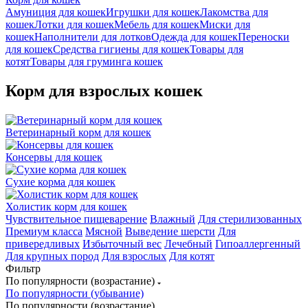
Амуниция для кошек
Игрушки для кошек
Лакомства для
кошек
Лотки для кошек
Мебель для кошек
Миски для
кошек
Наполнители для лотков
Одежда для кошек
Переноски
для кошек
Средства гигиены для кошек
Товары для
котят
Товары для груминга кошек
Корм для взрослых кошек
Ветеринарный корм для кошек
Консервы для кошек
Сухие корма для кошек
Холистик корм для кошек
Чувствительное пищеварение
Влажный
Для стерилизованных
Премиум класса
Мясной
Выведение шерсти
Для
привередливых
Избыточный вес
Лечебный
Гипоаллергенный
Для крупных пород
Для взрослых
Для котят
Фильтр
По популярности (возрастание)
По популярности (убывание)
По популярности (возрастание)