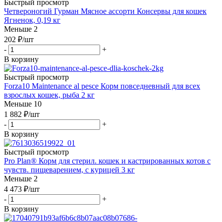
Быстрый просмотр
Четвероногий Гурман Мясное ассорти Консервы для кошек
Ягненок, 0,19 кг
Меньше 2
202
₽
/шт
-
+
В корзину
Быстрый просмотр
Forza10 Maintenance al pesce Корм повседневный для всех
взрослых кошек, рыба 2 кг
Меньше 10
1 882
₽
/шт
-
+
В корзину
Быстрый просмотр
Pro Plan® Корм для стерил. кошек и кастрированных котов с
чувств. пищеварением, с курицей 3 кг
Меньше 2
4 473
₽
/шт
-
+
В корзину