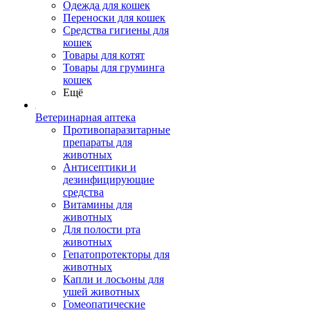
Одежда для кошек
Переноски для кошек
Средства гигиены для
кошек
Товары для котят
Товары для груминга
кошек
Ещё
Ветеринарная аптека
Противопаразитарные
препараты для
животных
Антисептики и
дезинфицирующие
средства
Витамины для
животных
Для полости рта
животных
Гепатопротекторы для
животных
Капли и лосьоны для
ушей животных
Гомеопатические