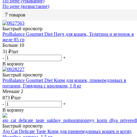
По цене (убывание)
По цене (возрастание)
7
товаров
Быстрый просмотр
ProBalance Gourmet Diet Пауч для кошек, Телятина и ягненок в
желе 85 гр
Больше 10
31
₽
/шт
-
+
В корзину
Быстрый просмотр
ProBalance Gourmet Diet Корм для кошек, привередливых в
питании, Говядина с кроликом, 1,8 кг
Меньше 2
873
₽
/шт
-
+
В корзину
Быстрый просмотр
Ajo Cat Delicate Taste Корм для привередливых кошек и котят,
Индейка, курица, 1,5 кг