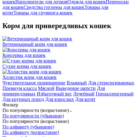
кошек
Наполнители для лотков
Одежда для кошек
Переноски
для кошек
Средства гигиены для кошек
Товары для
котят
Товары для груминга кошек
Корм для привередливых кошек
Ветеринарный корм для кошек
Консервы для кошек
Сухие корма для кошек
Холистик корм для кошек
Чувствительное пищеварение
Влажный
Для стерилизованных
Премиум класса
Мясной
Выведение шерсти
Для
привередливых
Избыточный вес
Лечебный
Гипоаллергенный
Для крупных пород
Для взрослых
Для котят
Фильтр
По популярности (возрастание)
По популярности (убывание)
По популярности (возрастание)
По алфавиту (убывание)
По алфавиту (возрастание)