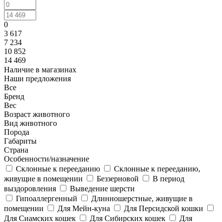
0
3 617
7 234
10 852
14 469
Наличие в магазинах
Наши предложения
Все
Бренд
Вес
Возраст животного
Вид животного
Порода
Габариты
Страна
Особенности/назначение
Cклонные к перееданию
Cклонные к перееданию,
живущие в помещении
Беззерновой
В период
выздоровления
Выведение шерсти
Гипоаллергенный
Длинношерстные, живущие в
помещении
Для Мейн-куна
Для Персидской кошки
Для Сиамских кошек
Для Сибирских кошек
Для