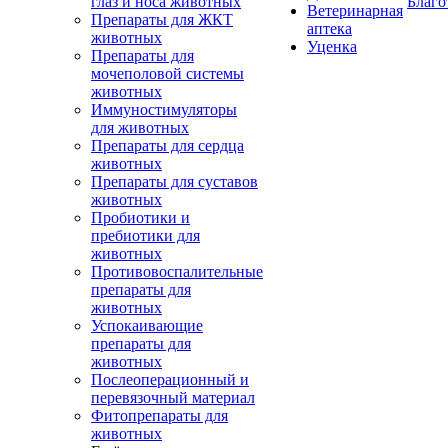
глаз и носа животных
Благо
Ветеринарная
Препараты для ЖКТ
аптека
животных
Уценка
Препараты для
мочеполовой системы
животных
Иммуностимуляторы
для животных
Препараты для сердца
животных
Препараты для суставов
животных
Пробиотики и
пребиотики для
животных
Противовоспалительные
препараты для
животных
Успокаивающие
препараты для
животных
Послеоперационный и
перевязочный материал
Фитопрепараты для
животных