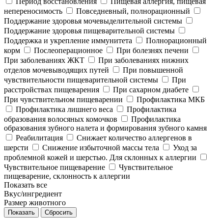
Период восстановления
Пищевая аллергия, пищевая
непереносимость
Повседневный, полнорационный
Поддержание здоровья мочевыделительной системы
Поддержание здоровья пищеварительной системы
Поддержка и укрепление иммунитета
Полнорационный
корм
Послеоперационное
При болезнях печени
При заболеваниях ЖКТ
При заболеваниях нижних
отделов мочевыводящих путей
При повышенной
чувствительности пищеварительной системы
При
расстройствах пищеварения
При сахарном диабете
При чувствительном пищеварении
Профилактика МКБ
Профилактика лишнего веса
Профилактика
образования волосяных комочков
Профилактика
образования зубного налета и формирования зубного камня
Реабилитация
Снижает количество аллергенов в
шерсти
Снижение избыточной массы тела
Уход за
проблемной кожей и шерстью. Для склонных к аллергии
Чувствительное пищеварение
Чувствительное
пищеварение, склонность к аллергии
Показать все
Вкус/ингредиент
Размер животного
Сбросить