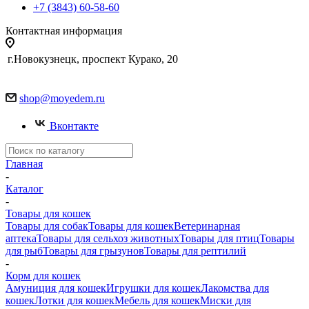
+7 (3843) 60-58-60
Контактная информация
г.Новокузнецк, проспект Курако, 20
shop@moyedem.ru
Вконтакте
Главная
-
Каталог
-
Товары для кошек
Товары для собак
Товары для кошек
Ветеринарная
аптека
Товары для сельхоз животных
Товары для птиц
Товары
для рыб
Товары для грызунов
Товары для рептилий
-
Корм для кошек
Амуниция для кошек
Игрушки для кошек
Лакомства для
кошек
Лотки для кошек
Мебель для кошек
Миски для