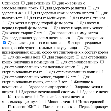
Сфинксов
Для активных
Для животных с
заболеваниями почек
Для здорового развития
Для
здоровья ЖКТ
Для здоровья кожи и блеска шерсти
Для
иммунитета
Для котят Мейн-куна
Для котят Сфинкса
Для котят в период второй фазы роста
Для котят в
период первой фазы роста
Для котят и кормящих кошек
Для кошек старше 7 лет
Для повышения иммунитета
Для поддержания здоровья почек кошек
Для поощрения
Для привередливых в питании
Для привередливых
кошек, особо чувствительных к вкусу пищи
Для
привередливых кошек, особо чувствительных к составу корма
Для снижения веса
Для стареющих
Для стареющих
кошек, живущих в помещении
Для стерилизованных
Для стерилизованных или пожилых кошек
Для
стерилизованных котят
Для стерилизованных кошек
Для стерилизованных кошек, старше 12 лет
Для
стерилизованных кошек, старше 7 лет
Живущие в
помещении
Здоровое пищеварение
Здоровье кожи и
шерсти
Здоровье мочеполовой системы
Здоровье почек
Контроль веса
Лечение болезней почек и
мочевыводящих путей
Монопротеин
Низкозерновой
Патологии ЖКТ
Патология почек
Первый прикорм