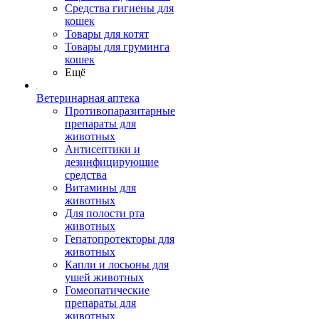
Средства гигиены для
кошек
Товары для котят
Товары для груминга
кошек
Ещё
Ветеринарная аптека
Противопаразитарные
препараты для
животных
Антисептики и
дезинфицирующие
средства
Витамины для
животных
Для полости рта
животных
Гепатопротекторы для
животных
Капли и лосьоны для
ушей животных
Гомеопатические
препараты для
животных