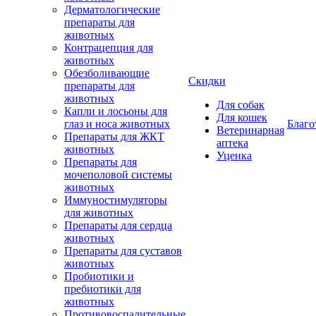
Дерматологические
препараты для
животных
Контрацепция для
животных
Обезболивающие
Скидки
препараты для
животных
Для собак
Капли и лосьоны для
Для кошек
глаз и носа животных
Благо
Ветеринарная
Препараты для ЖКТ
аптека
животных
Уценка
Препараты для
мочеполовой системы
животных
Иммуностимуляторы
для животных
Препараты для сердца
животных
Препараты для суставов
животных
Пробиотики и
пребиотики для
животных
Противовоспалительные