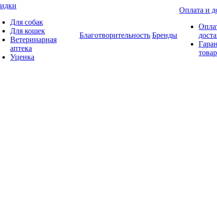
идки
Оплата и д
Для собак
Опла
Для кошек
Благотворительность
Бренды
доста
Ветеринарная
Гаран
аптека
товар
Уценка