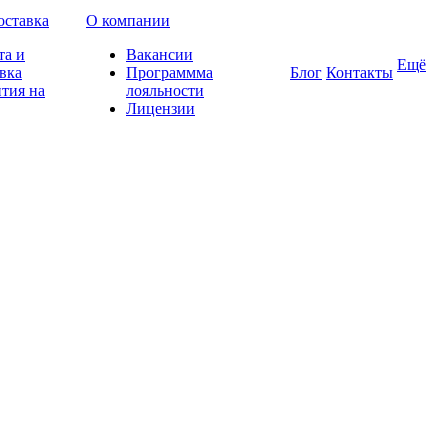
оставка
О компании
та и
Вакансии
Ещё
вка
Программма
Блог
Контакты
тия на
лояльности
Лицензии