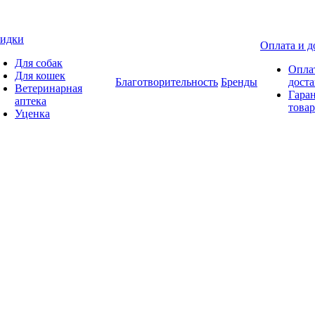
идки
Оплата и д
Для собак
Опла
Для кошек
Благотворительность
Бренды
доста
Ветеринарная
Гаран
аптека
товар
Уценка