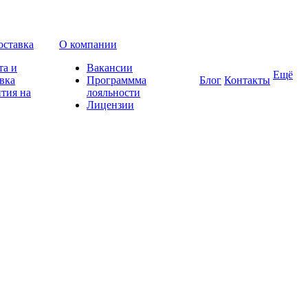
оставка
О компании
та и
Вакансии
Ещё
вка
Программма
Блог
Контакты
тия на
лояльности
Лицензии