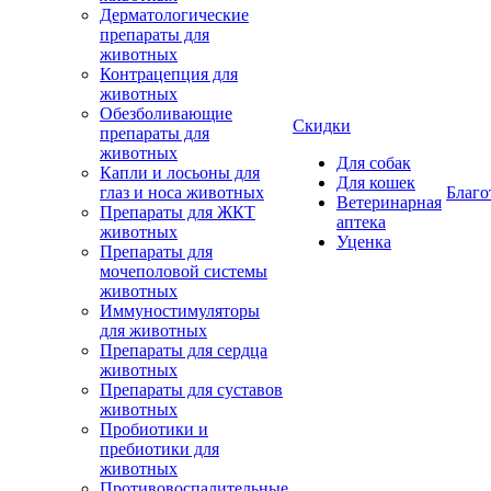
Дерматологические
препараты для
животных
Контрацепция для
животных
Обезболивающие
Скидки
препараты для
животных
Для собак
Капли и лосьоны для
Для кошек
глаз и носа животных
Благо
Ветеринарная
Препараты для ЖКТ
аптека
животных
Уценка
Препараты для
мочеполовой системы
животных
Иммуностимуляторы
для животных
Препараты для сердца
животных
Препараты для суставов
животных
Пробиотики и
пребиотики для
животных
Противовоспалительные