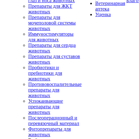
глаз и носа животных
Благо
Ветеринарная
Препараты для ЖКТ
аптека
животных
Уценка
Препараты для
мочеполовой системы
животных
Иммуностимуляторы
для животных
Препараты для сердца
животных
Препараты для суставов
животных
Пробиотики и
пребиотики для
животных
Противовоспалительные
препараты для
животных
Успокаивающие
препараты для
животных
Послеоперационный и
перевязочный материал
Фитопрепараты для
животных