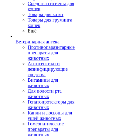
Средства гигиены для
кошек
Товары для котят
Товары для груминга
кошек
Ещё
Ветеринарная аптека
Противопаразитарные
препараты для
животных
Антисептики и
дезинфицирующие
средства
Витамины для
животных
Для полости рта
животных
Гепатопротекторы для
животных
Капли и лосьоны для
ушей животных
Гомеопатические
препараты для
животных