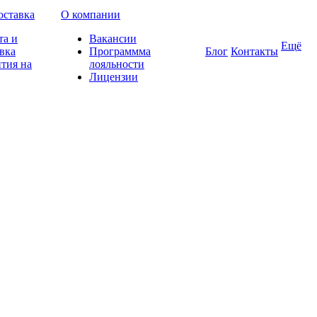
оставка
О компании
та и
Вакансии
Ещё
вка
Программма
Блог
Контакты
тия на
лояльности
Лицензии