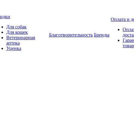
идки
Оплата и д
Для собак
Опла
Для кошек
Благотворительность
Бренды
доста
Ветеринарная
Гаран
аптека
товар
Уценка