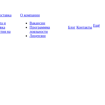
оставка
О компании
та и
Вакансии
Ещё
вка
Программма
Блог
Контакты
тия на
лояльности
Лицензии