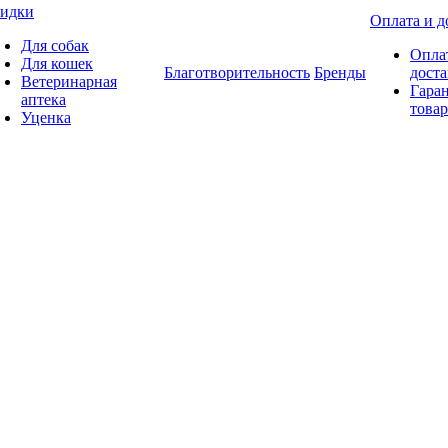
идки
Оплата и д
Для собак
Опла
Для кошек
Благотворительность
Бренды
доста
Ветеринарная
Гаран
аптека
товар
Уценка