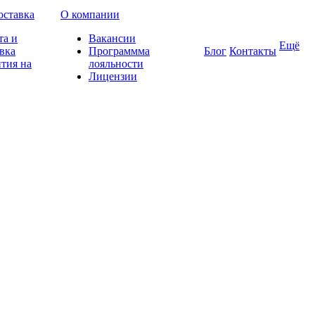
оставка
О компании
та и
Вакансии
Ещё
вка
Программма
Блог
Контакты
тия на
лояльности
Лицензии