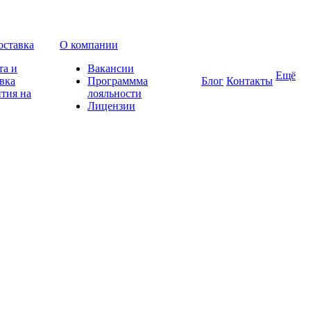
оставка
О компании
та и
Вакансии
Ещё
вка
Программма
Блог
Контакты
тия на
лояльности
Лицензии