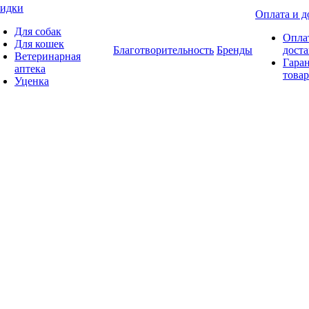
идки
Оплата и д
Для собак
Опла
Для кошек
Благотворительность
Бренды
доста
Ветеринарная
Гаран
аптека
товар
Уценка