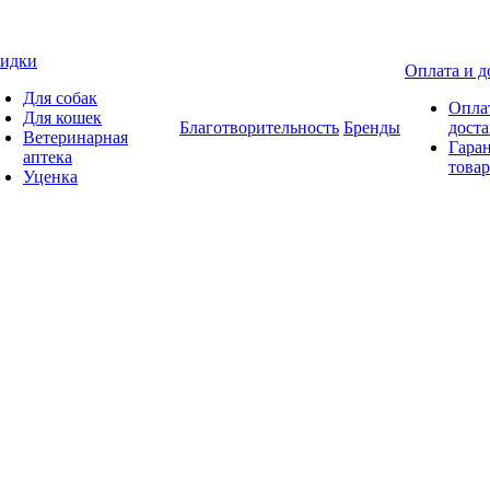
идки
Оплата и д
Для собак
Опла
Для кошек
Благотворительность
Бренды
доста
Ветеринарная
Гаран
аптека
товар
Уценка