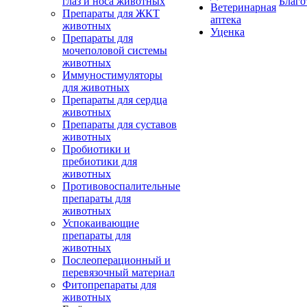
глаз и носа животных
Благо
Ветеринарная
Препараты для ЖКТ
аптека
животных
Уценка
Препараты для
мочеполовой системы
животных
Иммуностимуляторы
для животных
Препараты для сердца
животных
Препараты для суставов
животных
Пробиотики и
пребиотики для
животных
Противовоспалительные
препараты для
животных
Успокаивающие
препараты для
животных
Послеоперационный и
перевязочный материал
Фитопрепараты для
животных