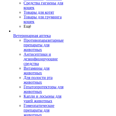
Средства гигиены для
кошек
Товары для котят
Товары для груминга
кошек
Ещё
Ветеринарная аптека
Противопаразитарные
препараты для
животных
Антисептики и
дезинфицирующие
средства
Витамины для
животных
Для полости рта
животных
Гепатопротекторы для
животных
Капли и лосьоны для
ушей животных
Гомеопатические
препараты для
животных