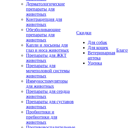
Дерматологические
препараты для
животных
Контрацепция для
животных
Обезболивающие
Скидки
препараты для
животных
Для собак
Капли и лосьоны для
Для кошек
глаз и носа животных
Благо
Ветеринарная
Препараты для ЖКТ
аптека
животных
Уценка
Препараты для
мочеполовой системы
животных
Иммуностимуляторы
для животных
Препараты для сердца
животных
Препараты для суставов
животных
Пробиотики и
пребиотики для
животных
Противовоспалительные