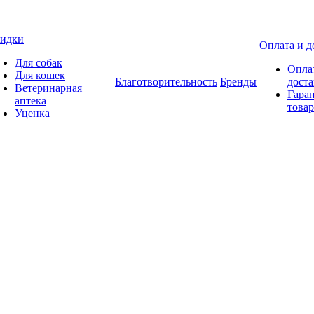
идки
Оплата и д
Для собак
Опла
Для кошек
Благотворительность
Бренды
доста
Ветеринарная
Гаран
аптека
товар
Уценка