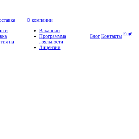
оставка
О компании
та и
Вакансии
Ещё
вка
Программма
Блог
Контакты
тия на
лояльности
Лицензии