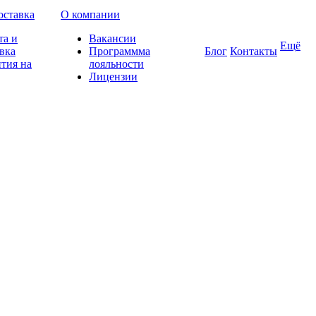
оставка
О компании
та и
Вакансии
Ещё
вка
Программма
Блог
Контакты
тия на
лояльности
Лицензии