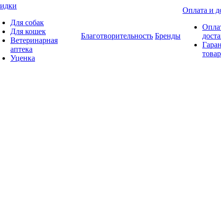
идки
Оплата и д
Для собак
Опла
Для кошек
Благотворительность
Бренды
доста
Ветеринарная
Гаран
аптека
товар
Уценка