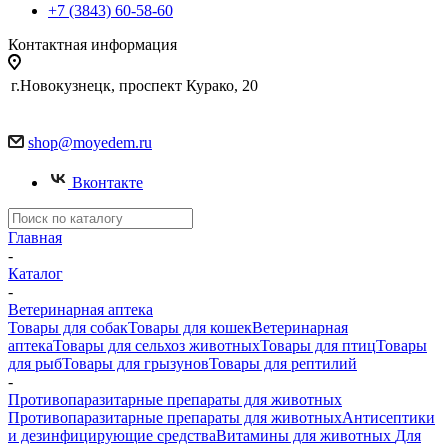
+7 (3843) 60-58-60
Контактная информация
г.Новокузнецк, проспект Курако, 20
shop@moyedem.ru
Вконтакте
Главная
-
Каталог
-
Ветеринарная аптека
Товары для собак
Товары для кошек
Ветеринарная
аптека
Товары для сельхоз животных
Товары для птиц
Товары
для рыб
Товары для грызунов
Товары для рептилий
-
Противопаразитарные препараты для животных
Противопаразитарные препараты для животных
Антисептики
и дезинфицирующие средства
Витамины для животных
Для