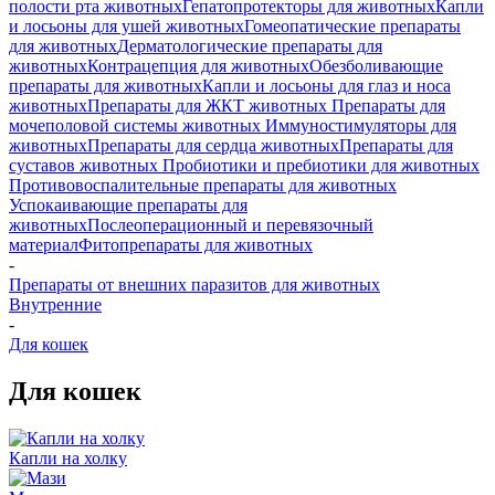
полости рта животных
Гепатопротекторы для животных
Капли
и лосьоны для ушей животных
Гомеопатические препараты
для животных
Дерматологические препараты для
животных
Контрацепция для животных
Обезболивающие
препараты для животных
Капли и лосьоны для глаз и носа
животных
Препараты для ЖКТ животных
Препараты для
мочеполовой системы животных
Иммуностимуляторы для
животных
Препараты для сердца животных
Препараты для
суставов животных
Пробиотики и пребиотики для животных
Противовоспалительные препараты для животных
Успокаивающие препараты для
животных
Послеоперационный и перевязочный
материал
Фитопрепараты для животных
-
Препараты от внешних паразитов для животных
Внутренние
-
Для кошек
Для кошек
Капли на холку