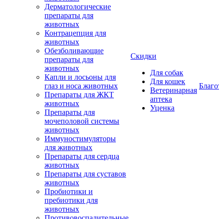
Дерматологические
препараты для
животных
Контрацепция для
животных
Обезболивающие
Скидки
препараты для
животных
Для собак
Капли и лосьоны для
Для кошек
глаз и носа животных
Благо
Ветеринарная
Препараты для ЖКТ
аптека
животных
Уценка
Препараты для
мочеполовой системы
животных
Иммуностимуляторы
для животных
Препараты для сердца
животных
Препараты для суставов
животных
Пробиотики и
пребиотики для
животных
Противовоспалительные