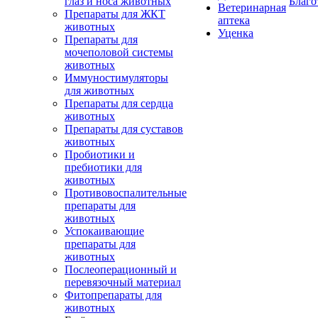
глаз и носа животных
Благо
Ветеринарная
Препараты для ЖКТ
аптека
животных
Уценка
Препараты для
мочеполовой системы
животных
Иммуностимуляторы
для животных
Препараты для сердца
животных
Препараты для суставов
животных
Пробиотики и
пребиотики для
животных
Противовоспалительные
препараты для
животных
Успокаивающие
препараты для
животных
Послеоперационный и
перевязочный материал
Фитопрепараты для
животных