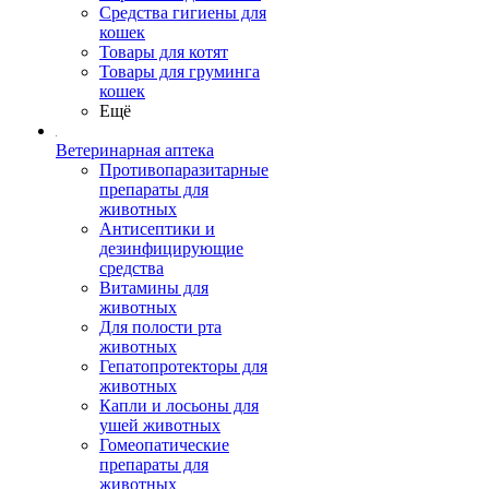
Средства гигиены для
кошек
Товары для котят
Товары для груминга
кошек
Ещё
Ветеринарная аптека
Противопаразитарные
препараты для
животных
Антисептики и
дезинфицирующие
средства
Витамины для
животных
Для полости рта
животных
Гепатопротекторы для
животных
Капли и лосьоны для
ушей животных
Гомеопатические
препараты для
животных