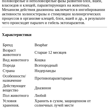
половозрелые и неполовозрелые фазы развития блох, вшей,
власоедов и клещей, паразитирующих на животных.
Механизм действия диазинона заключается в ингибировании
активности холинэстеразы и стимуляции холинергических
процессов в организме клещей, блох, вшей и др., в результате
чего происходят паралич и гибель эктопаразитов.
Характеристики
Бренд
Beaphar
Возраст
Старше 12 месяцев
животного
Вид животного
Кошка
Порода
Всепородный
Страна
Нидерланды
Особенности/
Противопаразитарные
назначение
Действующее
Диазинон
вещество
Пол животного
Любой
Условия
Хранить в сухом, защищенном от
хранения.
солнечных лучей месте