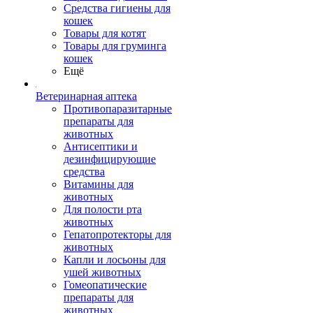
Средства гигиены для
кошек
Товары для котят
Товары для груминга
кошек
Ещё
Ветеринарная аптека
Противопаразитарные
препараты для
животных
Антисептики и
дезинфицирующие
средства
Витамины для
животных
Для полости рта
животных
Гепатопротекторы для
животных
Капли и лосьоны для
ушей животных
Гомеопатические
препараты для
животных