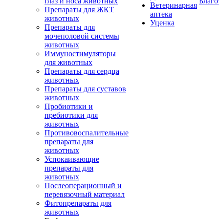
глаз и носа животных
Благо
Ветеринарная
Препараты для ЖКТ
аптека
животных
Уценка
Препараты для
мочеполовой системы
животных
Иммуностимуляторы
для животных
Препараты для сердца
животных
Препараты для суставов
животных
Пробиотики и
пребиотики для
животных
Противовоспалительные
препараты для
животных
Успокаивающие
препараты для
животных
Послеоперационный и
перевязочный материал
Фитопрепараты для
животных