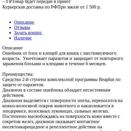
– 0 ₽
Товар будет передан в приют
Курьерская доставка по РФ
При заказе от 1 500 р.
Описание
Отзывы
Задать вопрос
Наличие
Описание
Ошейник от блох и клещей для кошек с шестимесячного
возраста. Уничтожает паразитов и защищает от повторного
заражения блохами и клещами в течение 6 месяцев.
Преимущества:
Средство 2-й ступени комплексной программы Beaphar по
защите от паразитов.
Диазинон в составе ошейника обладает несистемным
действием.
Диазинон выделяется с поверхности ленты, переносится на
кожно-волосяной покров животного и накапливается в
эпидермисе, волосяных луковицах, сальных железах.
Постепенно высвобождаясь на поверхность кожи вместе с
секретом желез, диазинон оказывает контактное
инсектоакарицидное и репеллентное действие на