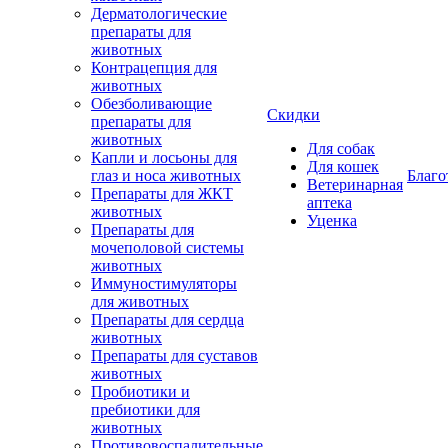
Дерматологические
препараты для
животных
Контрацепция для
животных
Обезболивающие
Скидки
препараты для
животных
Для собак
Капли и лосьоны для
Для кошек
глаз и носа животных
Благо
Ветеринарная
Препараты для ЖКТ
аптека
животных
Уценка
Препараты для
мочеполовой системы
животных
Иммуностимуляторы
для животных
Препараты для сердца
животных
Препараты для суставов
животных
Пробиотики и
пребиотики для
животных
Противовоспалительные