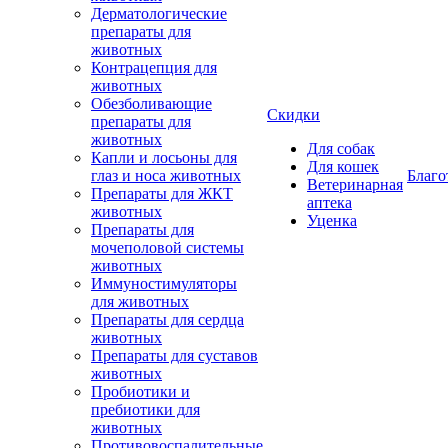
Дерматологические
препараты для
животных
Контрацепция для
животных
Обезболивающие
Скидки
препараты для
животных
Для собак
Капли и лосьоны для
Для кошек
глаз и носа животных
Благо
Ветеринарная
Препараты для ЖКТ
аптека
животных
Уценка
Препараты для
мочеполовой системы
животных
Иммуностимуляторы
для животных
Препараты для сердца
животных
Препараты для суставов
животных
Пробиотики и
пребиотики для
животных
Противовоспалительные