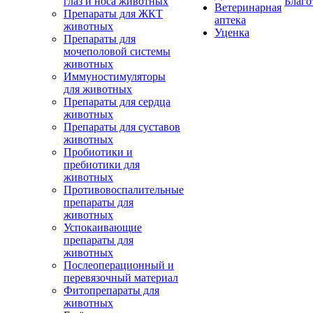
глаз и носа животных
Благо
Ветеринарная
Препараты для ЖКТ
аптека
животных
Уценка
Препараты для
мочеполовой системы
животных
Иммуностимуляторы
для животных
Препараты для сердца
животных
Препараты для суставов
животных
Пробиотики и
пребиотики для
животных
Противовоспалительные
препараты для
животных
Успокаивающие
препараты для
животных
Послеоперационный и
перевязочный материал
Фитопрепараты для
животных