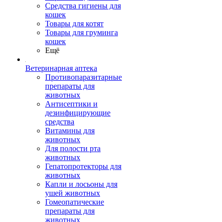
Средства гигиены для
кошек
Товары для котят
Товары для груминга
кошек
Ещё
Ветеринарная аптека
Противопаразитарные
препараты для
животных
Антисептики и
дезинфицирующие
средства
Витамины для
животных
Для полости рта
животных
Гепатопротекторы для
животных
Капли и лосьоны для
ушей животных
Гомеопатические
препараты для
животных