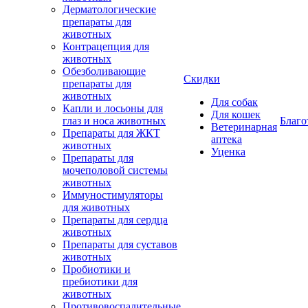
Дерматологические
препараты для
животных
Контрацепция для
животных
Обезболивающие
Скидки
препараты для
животных
Для собак
Капли и лосьоны для
Для кошек
глаз и носа животных
Благо
Ветеринарная
Препараты для ЖКТ
аптека
животных
Уценка
Препараты для
мочеполовой системы
животных
Иммуностимуляторы
для животных
Препараты для сердца
животных
Препараты для суставов
животных
Пробиотики и
пребиотики для
животных
Противовоспалительные