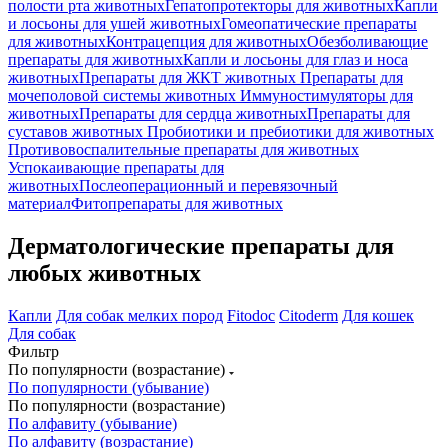
полости рта животных
Гепатопротекторы для животных
Капли
и лосьоны для ушей животных
Гомеопатические препараты
для животных
Контрацепция для животных
Обезболивающие
препараты для животных
Капли и лосьоны для глаз и носа
животных
Препараты для ЖКТ животных
Препараты для
мочеполовой системы животных
Иммуностимуляторы для
животных
Препараты для сердца животных
Препараты для
суставов животных
Пробиотики и пребиотики для животных
Противовоспалительные препараты для животных
Успокаивающие препараты для
животных
Послеоперационный и перевязочный
материал
Фитопрепараты для животных
Дерматологические препараты для
любых животных
Капли
Для собак мелких пород
Fitodoc
Citoderm
Для кошек
Для собак
Фильтр
По популярности (возрастание)
По популярности (убывание)
По популярности (возрастание)
По алфавиту (убывание)
По алфавиту (возрастание)