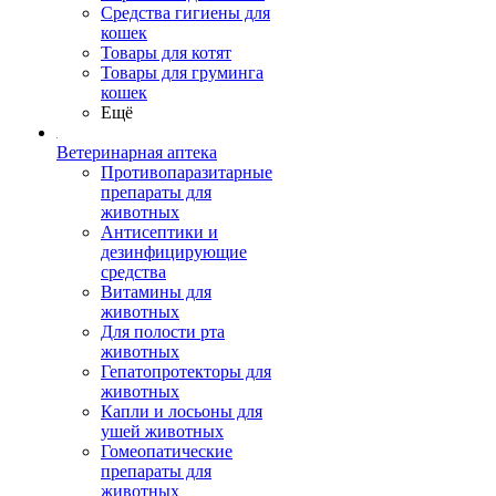
Средства гигиены для
кошек
Товары для котят
Товары для груминга
кошек
Ещё
Ветеринарная аптека
Противопаразитарные
препараты для
животных
Антисептики и
дезинфицирующие
средства
Витамины для
животных
Для полости рта
животных
Гепатопротекторы для
животных
Капли и лосьоны для
ушей животных
Гомеопатические
препараты для
животных