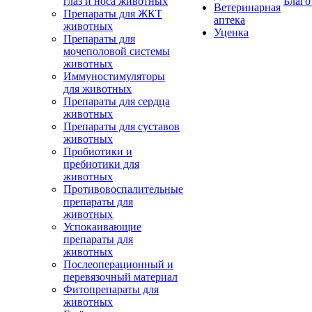
глаз и носа животных
Благо
Ветеринарная
Препараты для ЖКТ
аптека
животных
Уценка
Препараты для
мочеполовой системы
животных
Иммуностимуляторы
для животных
Препараты для сердца
животных
Препараты для суставов
животных
Пробиотики и
пребиотики для
животных
Противовоспалительные
препараты для
животных
Успокаивающие
препараты для
животных
Послеоперационный и
перевязочный материал
Фитопрепараты для
животных