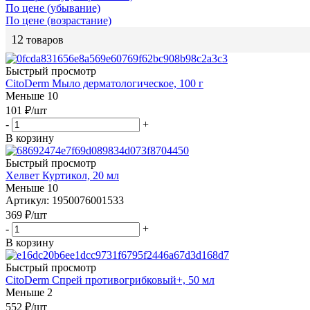
По цене (убывание)
По цене (возрастание)
12
товаров
Быстрый просмотр
CitoDerm Мыло дерматологическое, 100 г
Меньше 10
101
₽
/шт
-
+
В корзину
Быстрый просмотр
Хелвет Куртикол, 20 мл
Меньше 10
Артикул: 1950076001533
369
₽
/шт
-
+
В корзину
Быстрый просмотр
CitoDerm Спрей противогрибковый+, 50 мл
Меньше 2
552
₽
/шт