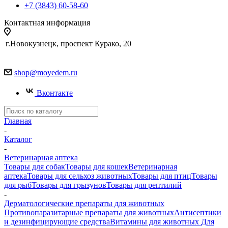
+7 (3843) 60-58-60
Контактная информация
г.Новокузнецк, проспект Курако, 20
shop@moyedem.ru
Вконтакте
Главная
-
Каталог
-
Ветеринарная аптека
Товары для собак
Товары для кошек
Ветеринарная
аптека
Товары для сельхоз животных
Товары для птиц
Товары
для рыб
Товары для грызунов
Товары для рептилий
-
Дерматологические препараты для животных
Противопаразитарные препараты для животных
Антисептики
и дезинфицирующие средства
Витамины для животных
Для