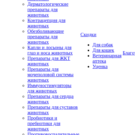
Дерматологические
препараты для
животных
Контрацепция для
животных
Обезболивающие
Скидки
препараты для
животных
Для собак
Капли и лосьоны для
Для кошек
глаз и носа животных
Благо
Ветеринарная
Препараты для ЖКТ
аптека
животных
Уценка
Препараты для
мочеполовой системы
животных
Иммуностимуляторы
для животных
Препараты для сердца
животных
Препараты для суставов
животных
Пробиотики и
пребиотики для
животных
Противовоспалительные