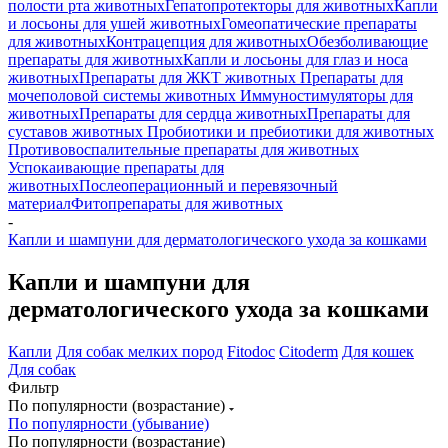
полости рта животных
Гепатопротекторы для животных
Капли
и лосьоны для ушей животных
Гомеопатические препараты
для животных
Контрацепция для животных
Обезболивающие
препараты для животных
Капли и лосьоны для глаз и носа
животных
Препараты для ЖКТ животных
Препараты для
мочеполовой системы животных
Иммуностимуляторы для
животных
Препараты для сердца животных
Препараты для
суставов животных
Пробиотики и пребиотики для животных
Противовоспалительные препараты для животных
Успокаивающие препараты для
животных
Послеоперационный и перевязочный
материал
Фитопрепараты для животных
-
Капли и шампуни для дерматологического ухода за кошками
Капли и шампуни для
дерматологического ухода за кошками
Капли
Для собак мелких пород
Fitodoc
Citoderm
Для кошек
Для собак
Фильтр
По популярности (возрастание)
По популярности (убывание)
По популярности (возрастание)