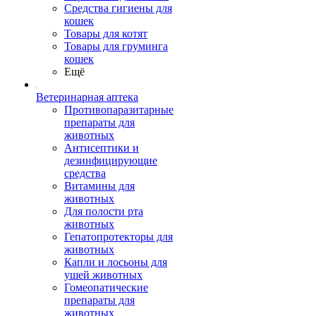
Средства гигиены для
кошек
Товары для котят
Товары для груминга
кошек
Ещё
Ветеринарная аптека
Противопаразитарные
препараты для
животных
Антисептики и
дезинфицирующие
средства
Витамины для
животных
Для полости рта
животных
Гепатопротекторы для
животных
Капли и лосьоны для
ушей животных
Гомеопатические
препараты для
животных