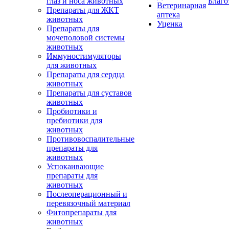
глаз и носа животных
Благо
Ветеринарная
Препараты для ЖКТ
аптека
животных
Уценка
Препараты для
мочеполовой системы
животных
Иммуностимуляторы
для животных
Препараты для сердца
животных
Препараты для суставов
животных
Пробиотики и
пребиотики для
животных
Противовоспалительные
препараты для
животных
Успокаивающие
препараты для
животных
Послеоперационный и
перевязочный материал
Фитопрепараты для
животных