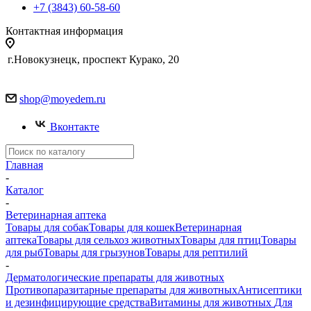
+7 (3843) 60-58-60
Контактная информация
г.Новокузнецк, проспект Курако, 20
shop@moyedem.ru
Вконтакте
Главная
-
Каталог
-
Ветеринарная аптека
Товары для собак
Товары для кошек
Ветеринарная
аптека
Товары для сельхоз животных
Товары для птиц
Товары
для рыб
Товары для грызунов
Товары для рептилий
-
Дерматологические препараты для животных
Противопаразитарные препараты для животных
Антисептики
и дезинфицирующие средства
Витамины для животных
Для