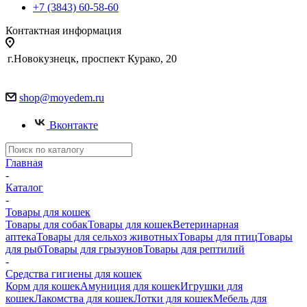
+7 (3843) 60-58-60
Контактная информация
г.Новокузнецк, проспект Курако, 20
shop@moyedem.ru
Вконтакте
Главная
-
Каталог
-
Товары для кошек
Товары для собак
Товары для кошек
Ветеринарная
аптека
Товары для сельхоз животных
Товары для птиц
Товары
для рыб
Товары для грызунов
Товары для рептилий
-
Средства гигиены для кошек
Корм для кошек
Амуниция для кошек
Игрушки для
кошек
Лакомства для кошек
Лотки для кошек
Мебель для