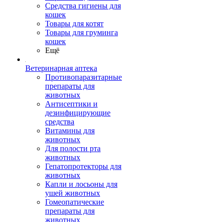
Средства гигиены для
кошек
Товары для котят
Товары для груминга
кошек
Ещё
Ветеринарная аптека
Противопаразитарные
препараты для
животных
Антисептики и
дезинфицирующие
средства
Витамины для
животных
Для полости рта
животных
Гепатопротекторы для
животных
Капли и лосьоны для
ушей животных
Гомеопатические
препараты для
животных