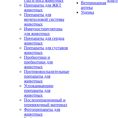
глаз и носа животных
Благо
Ветеринарная
Препараты для ЖКТ
аптека
животных
Уценка
Препараты для
мочеполовой системы
животных
Иммуностимуляторы
для животных
Препараты для сердца
животных
Препараты для суставов
животных
Пробиотики и
пребиотики для
животных
Противовоспалительные
препараты для
животных
Успокаивающие
препараты для
животных
Послеоперационный и
перевязочный материал
Фитопрепараты для
животных