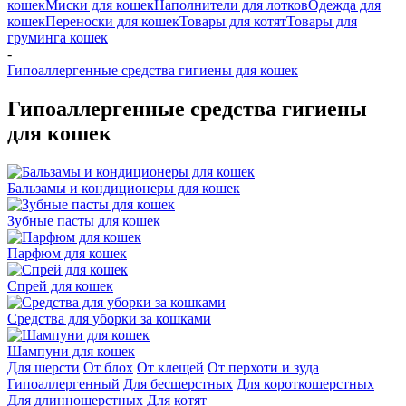
кошек
Миски для кошек
Наполнители для лотков
Одежда для
кошек
Переноски для кошек
Товары для котят
Товары для
груминга кошек
-
Гипоаллергенные средства гигиены для кошек
Гипоаллергенные средства гигиены
для кошек
Бальзамы и кондиционеры для кошек
Зубные пасты для кошек
Парфюм для кошек
Спрей для кошек
Средства для уборки за кошками
Шампуни для кошек
Для шерсти
От блох
От клещей
От перхоти и зуда
Гипоаллергенный
Для бесшерстных
Для короткошерстных
Для длинношерстных
Для котят