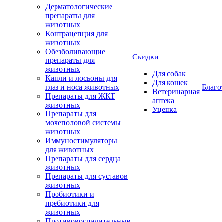
Дерматологические
препараты для
животных
Контрацепция для
животных
Обезболивающие
Скидки
препараты для
животных
Для собак
Капли и лосьоны для
Для кошек
глаз и носа животных
Благо
Ветеринарная
Препараты для ЖКТ
аптека
животных
Уценка
Препараты для
мочеполовой системы
животных
Иммуностимуляторы
для животных
Препараты для сердца
животных
Препараты для суставов
животных
Пробиотики и
пребиотики для
животных
Противовоспалительные