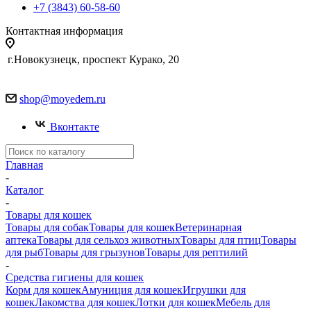
+7 (3843) 60-58-60
Контактная информация
г.Новокузнецк, проспект Курако, 20
shop@moyedem.ru
Вконтакте
Главная
-
Каталог
-
Товары для кошек
Товары для собак
Товары для кошек
Ветеринарная
аптека
Товары для сельхоз животных
Товары для птиц
Товары
для рыб
Товары для грызунов
Товары для рептилий
-
Средства гигиены для кошек
Корм для кошек
Амуниция для кошек
Игрушки для
кошек
Лакомства для кошек
Лотки для кошек
Мебель для