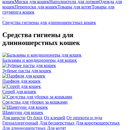
кошек
Миски для кошек
Наполнители для лотков
Одежда для
кошек
Переноски для кошек
Товары для котят
Товары для
груминга кошек
-
Средства гигиены для длинношерстных кошек
Средства гигиены для
длинношерстных кошек
Бальзамы и кондиционеры для кошек
Зубные пасты для кошек
Парфюм для кошек
Спрей для кошек
Средства для уборки за кошками
Шампуни для кошек
Для шерсти
От блох
От клещей
От перхоти и зуда
Гипоаллергенный
Для бесшерстных
Для короткошерстных
Для длинношерстных
Для котят