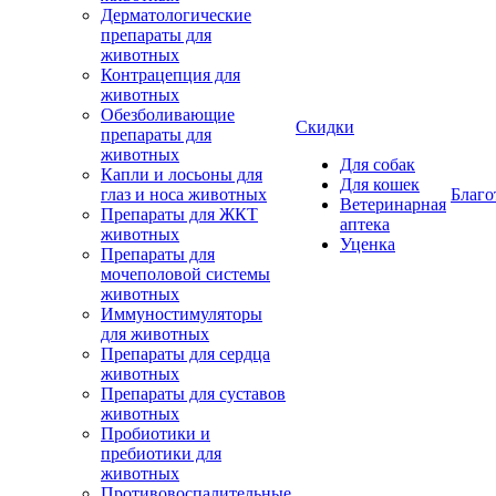
Дерматологические
препараты для
животных
Контрацепция для
животных
Обезболивающие
Скидки
препараты для
животных
Для собак
Капли и лосьоны для
Для кошек
глаз и носа животных
Благо
Ветеринарная
Препараты для ЖКТ
аптека
животных
Уценка
Препараты для
мочеполовой системы
животных
Иммуностимуляторы
для животных
Препараты для сердца
животных
Препараты для суставов
животных
Пробиотики и
пребиотики для
животных
Противовоспалительные