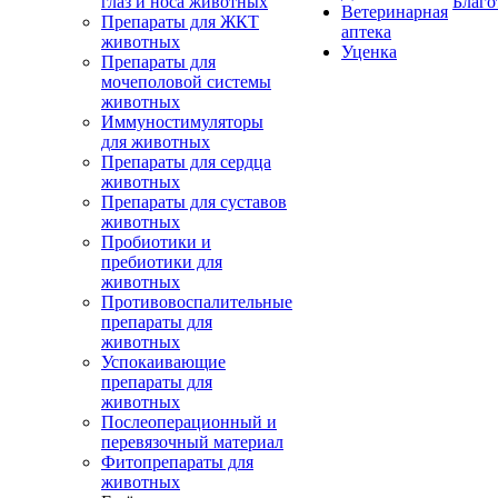
глаз и носа животных
Благо
Ветеринарная
Препараты для ЖКТ
аптека
животных
Уценка
Препараты для
мочеполовой системы
животных
Иммуностимуляторы
для животных
Препараты для сердца
животных
Препараты для суставов
животных
Пробиотики и
пребиотики для
животных
Противовоспалительные
препараты для
животных
Успокаивающие
препараты для
животных
Послеоперационный и
перевязочный материал
Фитопрепараты для
животных