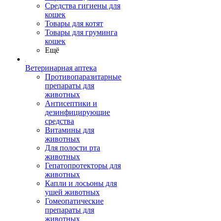
Средства гигиены для
кошек
Товары для котят
Товары для груминга
кошек
Ещё
Ветеринарная аптека
Противопаразитарные
препараты для
животных
Антисептики и
дезинфицирующие
средства
Витамины для
животных
Для полости рта
животных
Гепатопротекторы для
животных
Капли и лосьоны для
ушей животных
Гомеопатические
препараты для
животных