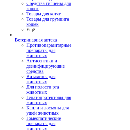
Средства гигиены для
кошек
Товары для котят
Товары для груминга
кошек
Ещё
Ветеринарная аптека
Противопаразитарные
препараты для
животных
Антисептики и
дезинфицирующие
средства
Витамины для
животных
Для полости рта
животных
Гепатопротекторы для
животных
Капли и лосьоны для
ушей животных
Гомеопатические
препараты для
животных