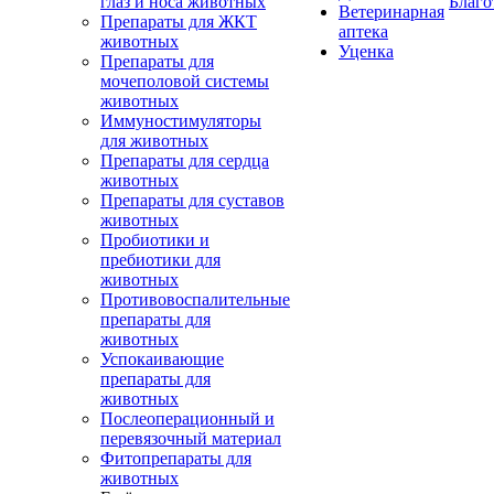
глаз и носа животных
Благо
Ветеринарная
Препараты для ЖКТ
аптека
животных
Уценка
Препараты для
мочеполовой системы
животных
Иммуностимуляторы
для животных
Препараты для сердца
животных
Препараты для суставов
животных
Пробиотики и
пребиотики для
животных
Противовоспалительные
препараты для
животных
Успокаивающие
препараты для
животных
Послеоперационный и
перевязочный материал
Фитопрепараты для
животных