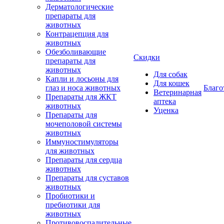
Дерматологические
препараты для
животных
Контрацепция для
животных
Обезболивающие
Скидки
препараты для
животных
Для собак
Капли и лосьоны для
Для кошек
глаз и носа животных
Благо
Ветеринарная
Препараты для ЖКТ
аптека
животных
Уценка
Препараты для
мочеполовой системы
животных
Иммуностимуляторы
для животных
Препараты для сердца
животных
Препараты для суставов
животных
Пробиотики и
пребиотики для
животных
Противовоспалительные