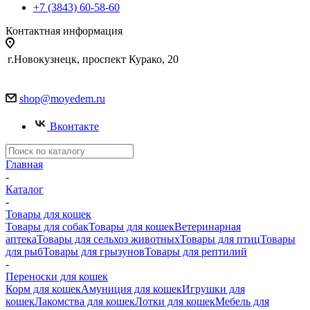
+7 (3843) 60-58-60
Контактная информация
г.Новокузнецк, проспект Курако, 20
shop@moyedem.ru
Вконтакте
Главная
-
Каталог
-
Товары для кошек
Товары для собак
Товары для кошек
Ветеринарная
аптека
Товары для сельхоз животных
Товары для птиц
Товары
для рыб
Товары для грызунов
Товары для рептилий
-
Переноски для кошек
Корм для кошек
Амуниция для кошек
Игрушки для
кошек
Лакомства для кошек
Лотки для кошек
Мебель для