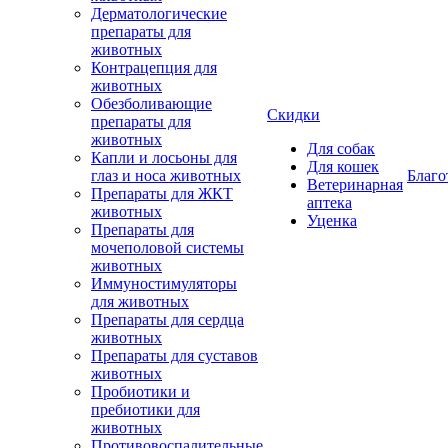
Дерматологические
препараты для
животных
Контрацепция для
животных
Обезболивающие
Скидки
препараты для
животных
Для собак
Капли и лосьоны для
Для кошек
глаз и носа животных
Благо
Ветеринарная
Препараты для ЖКТ
аптека
животных
Уценка
Препараты для
мочеполовой системы
животных
Иммуностимуляторы
для животных
Препараты для сердца
животных
Препараты для суставов
животных
Пробиотики и
пребиотики для
животных
Противовоспалительные