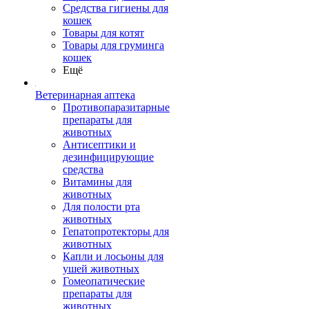
Средства гигиены для
кошек
Товары для котят
Товары для груминга
кошек
Ещё
Ветеринарная аптека
Противопаразитарные
препараты для
животных
Антисептики и
дезинфицирующие
средства
Витамины для
животных
Для полости рта
животных
Гепатопротекторы для
животных
Капли и лосьоны для
ушей животных
Гомеопатические
препараты для
животных