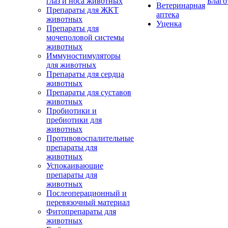
глаз и носа животных
Благо
Ветеринарная
Препараты для ЖКТ
аптека
животных
Уценка
Препараты для
мочеполовой системы
животных
Иммуностимуляторы
для животных
Препараты для сердца
животных
Препараты для суставов
животных
Пробиотики и
пребиотики для
животных
Противовоспалительные
препараты для
животных
Успокаивающие
препараты для
животных
Послеоперационный и
перевязочный материал
Фитопрепараты для
животных