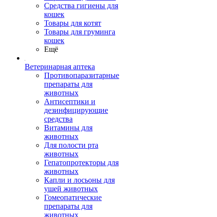
Средства гигиены для
кошек
Товары для котят
Товары для груминга
кошек
Ещё
Ветеринарная аптека
Противопаразитарные
препараты для
животных
Антисептики и
дезинфицирующие
средства
Витамины для
животных
Для полости рта
животных
Гепатопротекторы для
животных
Капли и лосьоны для
ушей животных
Гомеопатические
препараты для
животных