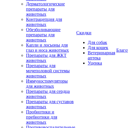
Дерматологические
препараты для
животных
Контрацепция для
животных
Обезболивающие
Скидки
препараты для
животных
Для собак
Капли и лосьоны для
Для кошек
глаз и носа животных
Благо
Ветеринарная
Препараты для ЖКТ
аптека
животных
Уценка
Препараты для
мочеполовой системы
животных
Иммуностимуляторы
для животных
Препараты для сердца
животных
Препараты для суставов
животных
Пробиотики и
пребиотики для
животных
Противовоспалительные