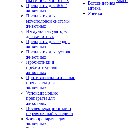
глаз и носа животных
Благо
Ветеринарная
Препараты для ЖКТ
аптека
животных
Уценка
Препараты для
мочеполовой системы
животных
Иммуностимуляторы
для животных
Препараты для сердца
животных
Препараты для суставов
животных
Пробиотики и
пребиотики для
животных
Противовоспалительные
препараты для
животных
Успокаивающие
препараты для
животных
Послеоперационный и
перевязочный материал
Фитопрепараты для
животных