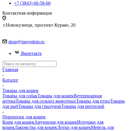
+7 (3843) 60-58-60
Контактная информация
г.Новокузнецк, проспект Курако, 20
shop@moyedem.ru
Вконтакте
Главная
-
Каталог
-
Товары для кошек
Товары для собак
Товары для кошек
Ветеринарная
аптека
Товары для сельхоз животных
Товары для птиц
Товары
для рыб
Товары для грызунов
Товары для рептилий
-
Переноски для кошек
Корм для кошек
Амуниция для кошек
Игрушки для
кошек
Лакомства для кошек
Лотки для кошек
Мебель для