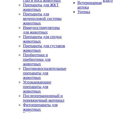
глаз и носа животных
Благо
Ветеринарная
Препараты для ЖКТ
аптека
животных
Уценка
Препараты для
мочеполовой системы
животных
Иммуностимуляторы
для животных
Препараты для сердца
животных
Препараты для суставов
животных
Пробиотики и
пребиотики для
животных
Противовоспалительные
препараты для
животных
Успокаивающие
препараты для
животных
Послеоперационный и
перевязочный материал
Фитопрепараты для
животных