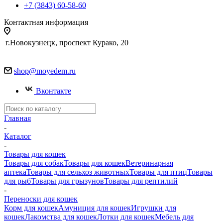
+7 (3843) 60-58-60
Контактная информация
г.Новокузнецк, проспект Курако, 20
shop@moyedem.ru
Вконтакте
Главная
-
Каталог
-
Товары для кошек
Товары для собак
Товары для кошек
Ветеринарная
аптека
Товары для сельхоз животных
Товары для птиц
Товары
для рыб
Товары для грызунов
Товары для рептилий
-
Переноски для кошек
Корм для кошек
Амуниция для кошек
Игрушки для
кошек
Лакомства для кошек
Лотки для кошек
Мебель для