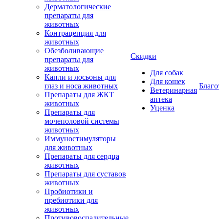
Дерматологические
препараты для
животных
Контрацепция для
животных
Обезболивающие
Скидки
препараты для
животных
Для собак
Капли и лосьоны для
Для кошек
глаз и носа животных
Благо
Ветеринарная
Препараты для ЖКТ
аптека
животных
Уценка
Препараты для
мочеполовой системы
животных
Иммуностимуляторы
для животных
Препараты для сердца
животных
Препараты для суставов
животных
Пробиотики и
пребиотики для
животных
Противовоспалительные