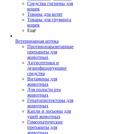
Средства гигиены для
кошек
Товары для котят
Товары для груминга
кошек
Ещё
Ветеринарная аптека
Противопаразитарные
препараты для
животных
Антисептики и
дезинфицирующие
средства
Витамины для
животных
Для полости рта
животных
Гепатопротекторы для
животных
Капли и лосьоны для
ушей животных
Гомеопатические
препараты для
животных