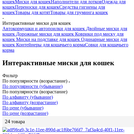
кошек
Миски для кошек
Наполнители для лотков
Одежда для
кошек
Переноски для кошек
Средства гигиены для
кошек
Товары для котят
Товары для груминга кошек
-
Интерактивные миски для кошек
Автокормушки и автопоилки для кошек
Двойные миски для
кошек
Дорожные миски для кошек
Коврики под миску для
кошек
Миски на подставке для кошек
Одинарные миски для
кошек
Контейнеры для кошачьего корма
Совки для кошачьего
корма
Интерактивные миски для кошек
Фильтр
По популярности (возрастание)
По популярности (убывание)
По популярности (возрастание)
По алфавиту (убывание)
По алфавиту (возрастание)
По цене (убывание)
По цене (возрастание)
24
товара