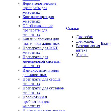
Дерматологические
препараты для
животных
Контрацепция для
животных
Обезболивающие
Скидки
препараты для
животных
Для собак
Капли и лосьоны для
Для кошек
глаз и носа животных
Благо
Ветеринарная
Препараты для ЖКТ
аптека
животных
Уценка
Препараты для
мочеполовой системы
животных
Иммуностимуляторы
для животных
Препараты для сердца
животных
Препараты для суставов
животных
Пробиотики и
пребиотики для
животных
Противовоспалительные