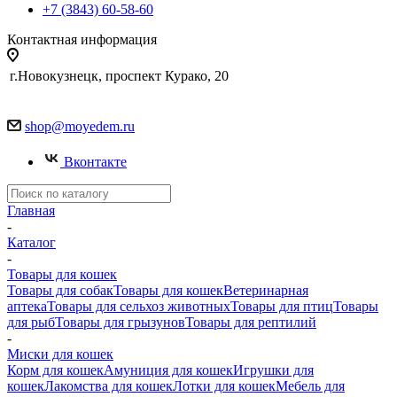
+7 (3843) 60-58-60
Контактная информация
г.Новокузнецк, проспект Курако, 20
shop@moyedem.ru
Вконтакте
Главная
-
Каталог
-
Товары для кошек
Товары для собак
Товары для кошек
Ветеринарная
аптека
Товары для сельхоз животных
Товары для птиц
Товары
для рыб
Товары для грызунов
Товары для рептилий
-
Миски для кошек
Корм для кошек
Амуниция для кошек
Игрушки для
кошек
Лакомства для кошек
Лотки для кошек
Мебель для