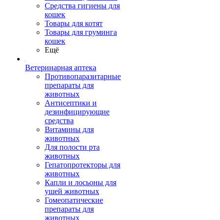
Средства гигиены для
кошек
Товары для котят
Товары для груминга
кошек
Ещё
Ветеринарная аптека
Противопаразитарные
препараты для
животных
Антисептики и
дезинфицирующие
средства
Витамины для
животных
Для полости рта
животных
Гепатопротекторы для
животных
Капли и лосьоны для
ушей животных
Гомеопатические
препараты для
животных