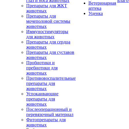
глаз и носа животных
Благо
Ветеринарная
Препараты для ЖКТ
аптека
животных
Уценка
Препараты для
мочеполовой системы
животных
Иммуностимуляторы
для животных
Препараты для сердца
животных
Препараты для суставов
животных
Пробиотики и
пребиотики для
животных
Противовоспалительные
препараты для
животных
Успокаивающие
препараты для
животных
Послеоперационный и
перевязочный материал
Фитопрепараты для
животных