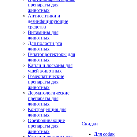
препараты для
животных
Антисептики и
дезинфицирующие
средства
Витамины для
животных
Для полости рта
животных
Гепатопротекторы для
животных
Капли и лосьоны для
ушей животных
Гомеопатические
препараты для
животных
Дерматологические
препараты для
животных
Контрацепция для
животных
Обезболивающие
Скидки
препараты для
животных
Для собак
Капли и лосьоны для