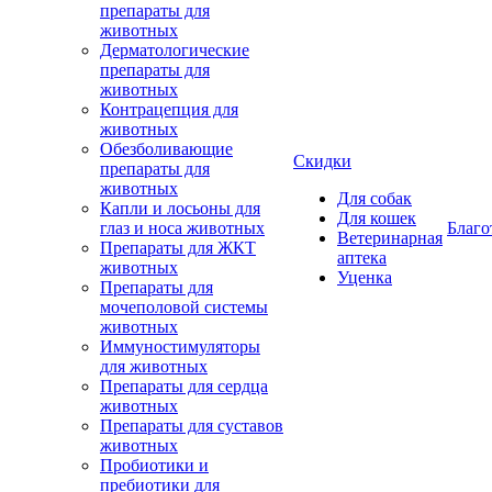
препараты для
животных
Дерматологические
препараты для
животных
Контрацепция для
животных
Обезболивающие
Скидки
препараты для
животных
Для собак
Капли и лосьоны для
Для кошек
глаз и носа животных
Благо
Ветеринарная
Препараты для ЖКТ
аптека
животных
Уценка
Препараты для
мочеполовой системы
животных
Иммуностимуляторы
для животных
Препараты для сердца
животных
Препараты для суставов
животных
Пробиотики и
пребиотики для