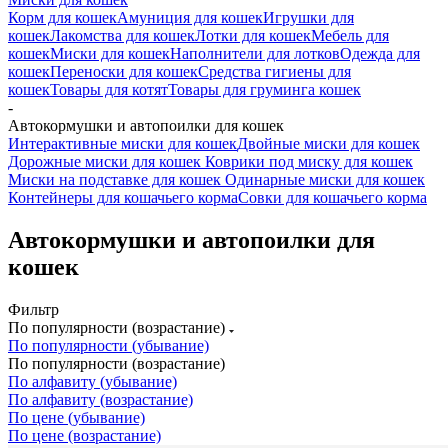
Корм для кошек
Амуниция для кошек
Игрушки для
кошек
Лакомства для кошек
Лотки для кошек
Мебель для
кошек
Миски для кошек
Наполнители для лотков
Одежда для
кошек
Переноски для кошек
Средства гигиены для
кошек
Товары для котят
Товары для груминга кошек
-
Автокормушки и автопоилки для кошек
Интерактивные миски для кошек
Двойные миски для кошек
Дорожные миски для кошек
Коврики под миску для кошек
Миски на подставке для кошек
Одинарные миски для кошек
Контейнеры для кошачьего корма
Совки для кошачьего корма
Автокормушки и автопоилки для
кошек
Фильтр
По популярности (возрастание)
По популярности (убывание)
По популярности (возрастание)
По алфавиту (убывание)
По алфавиту (возрастание)
По цене (убывание)
По цене (возрастание)