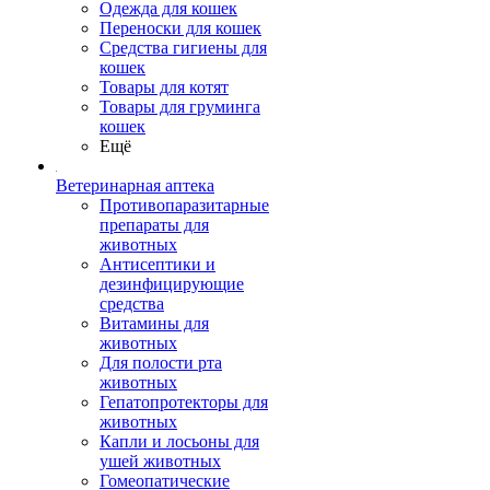
Одежда для кошек
Переноски для кошек
Средства гигиены для
кошек
Товары для котят
Товары для груминга
кошек
Ещё
Ветеринарная аптека
Противопаразитарные
препараты для
животных
Антисептики и
дезинфицирующие
средства
Витамины для
животных
Для полости рта
животных
Гепатопротекторы для
животных
Капли и лосьоны для
ушей животных
Гомеопатические