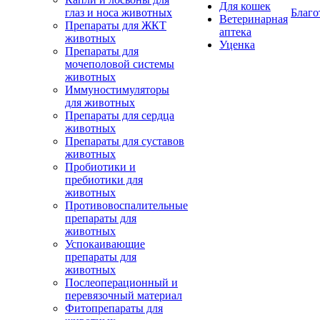
Для кошек
глаз и носа животных
Благо
Ветеринарная
Препараты для ЖКТ
аптека
животных
Уценка
Препараты для
мочеполовой системы
животных
Иммуностимуляторы
для животных
Препараты для сердца
животных
Препараты для суставов
животных
Пробиотики и
пребиотики для
животных
Противовоспалительные
препараты для
животных
Успокаивающие
препараты для
животных
Послеоперационный и
перевязочный материал
Фитопрепараты для