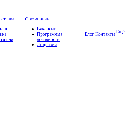
оставка
О компании
та и
Вакансии
Ещё
вка
Программма
Блог
Контакты
тия на
лояльности
Лицензии