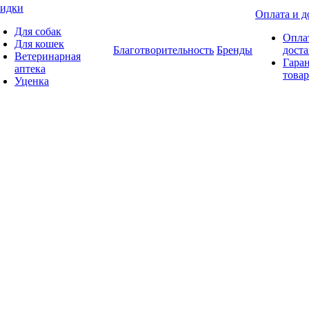
идки
Оплата и д
Для собак
Опла
Для кошек
Благотворительность
Бренды
доста
Ветеринарная
Гаран
аптека
товар
Уценка