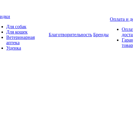
идки
Оплата и д
Для собак
Опла
Для кошек
Благотворительность
Бренды
доста
Ветеринарная
Гаран
аптека
товар
Уценка