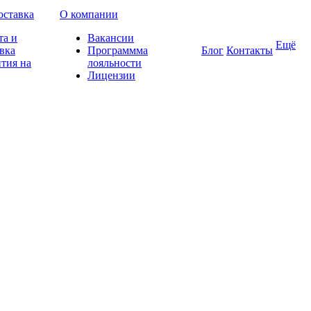
оставка
О компании
та и
Вакансии
Ещё
вка
Программма
Блог
Контакты
тия на
лояльности
Лицензии