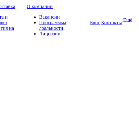
оставка
О компании
та и
Вакансии
Ещё
вка
Программма
Блог
Контакты
тия на
лояльности
Лицензии