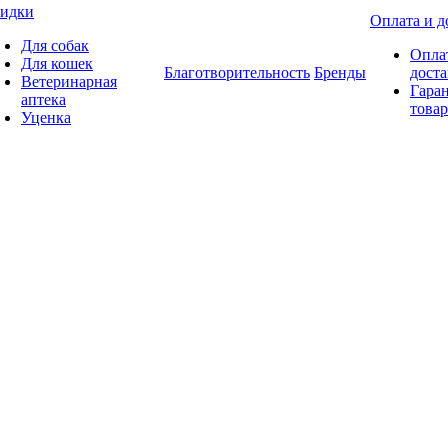
идки
Оплата и д
Для собак
Опла
Для кошек
Благотворительность
Бренды
доста
Ветеринарная
Гаран
аптека
товар
Уценка