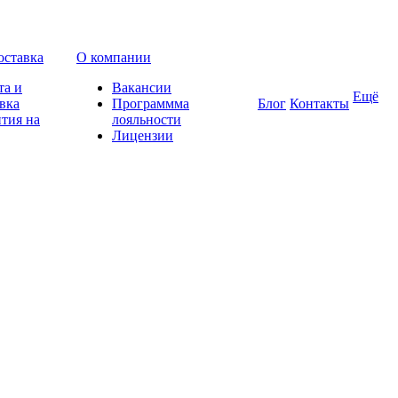
оставка
О компании
та и
Вакансии
Ещё
вка
Программма
Блог
Контакты
тия на
лояльности
Лицензии