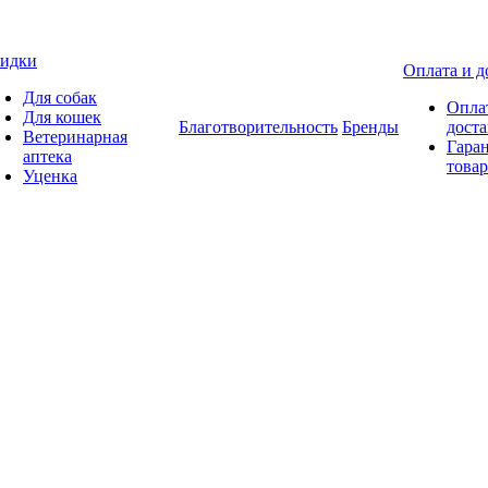
идки
Оплата и д
Для собак
Опла
Для кошек
Благотворительность
Бренды
доста
Ветеринарная
Гаран
аптека
товар
Уценка