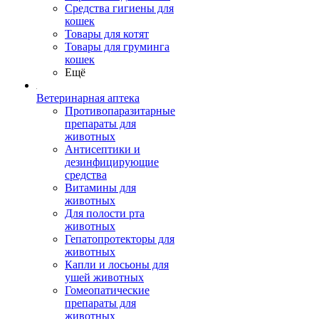
Средства гигиены для
кошек
Товары для котят
Товары для груминга
кошек
Ещё
Ветеринарная аптека
Противопаразитарные
препараты для
животных
Антисептики и
дезинфицирующие
средства
Витамины для
животных
Для полости рта
животных
Гепатопротекторы для
животных
Капли и лосьоны для
ушей животных
Гомеопатические
препараты для
животных