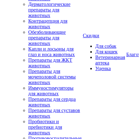
Дерматологические
препараты для
животных
Контрацепция для
животных
Обезболивающие
Скидки
препараты для
животных
Для собак
Капли и лосьоны для
Для кошек
глаз и носа животных
Благо
Ветеринарная
Препараты для ЖКТ
аптека
животных
Уценка
Препараты для
мочеполовой системы
животных
Иммуностимуляторы
для животных
Препараты для сердца
животных
Препараты для суставов
животных
Пробиотики и
пребиотики для
животных
Противовоспалительные