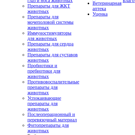
глаз и носа животных
Благо
Ветеринарная
Препараты для ЖКТ
аптека
животных
Уценка
Препараты для
мочеполовой системы
животных
Иммуностимуляторы
для животных
Препараты для сердца
животных
Препараты для суставов
животных
Пробиотики и
пребиотики для
животных
Противовоспалительные
препараты для
животных
Успокаивающие
препараты для
животных
Послеоперационный и
перевязочный материал
Фитопрепараты для
животных