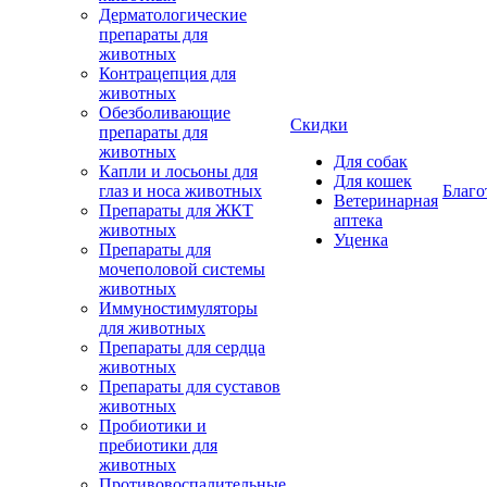
Дерматологические
препараты для
животных
Контрацепция для
животных
Обезболивающие
Скидки
препараты для
животных
Для собак
Капли и лосьоны для
Для кошек
глаз и носа животных
Благо
Ветеринарная
Препараты для ЖКТ
аптека
животных
Уценка
Препараты для
мочеполовой системы
животных
Иммуностимуляторы
для животных
Препараты для сердца
животных
Препараты для суставов
животных
Пробиотики и
пребиотики для
животных
Противовоспалительные