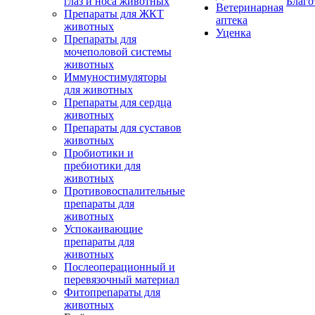
глаз и носа животных
Благо
Ветеринарная
Препараты для ЖКТ
аптека
животных
Уценка
Препараты для
мочеполовой системы
животных
Иммуностимуляторы
для животных
Препараты для сердца
животных
Препараты для суставов
животных
Пробиотики и
пребиотики для
животных
Противовоспалительные
препараты для
животных
Успокаивающие
препараты для
животных
Послеоперационный и
перевязочный материал
Фитопрепараты для
животных