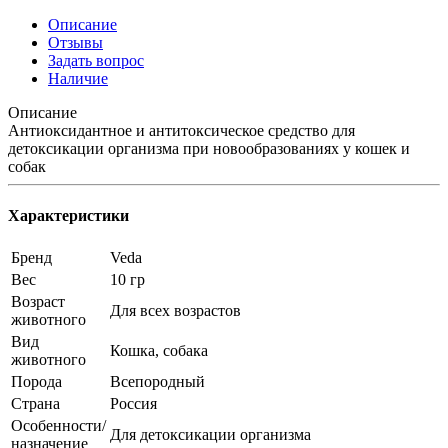
Описание
Отзывы
Задать вопрос
Наличие
Описание
Антиоксидантное и антитоксическое средство для
детоксикации организма при новообразованиях у кошек и
собак
Характеристики
Бренд
Veda
Вес
10 гр
Возраст
Для всех возрастов
животного
Вид
Кошка, собака
животного
Порода
Всепородный
Страна
Россия
Особенности/
Для детоксикации организма
назначение