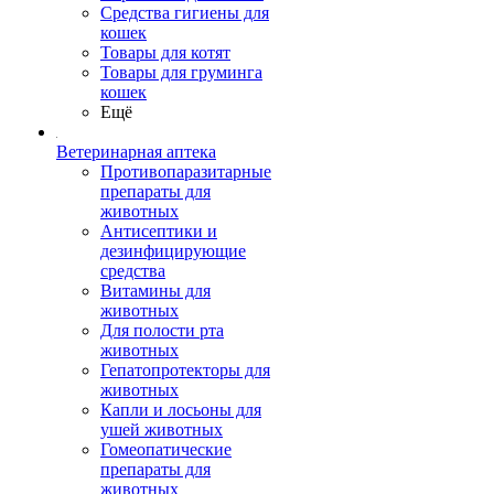
Средства гигиены для
кошек
Товары для котят
Товары для груминга
кошек
Ещё
Ветеринарная аптека
Противопаразитарные
препараты для
животных
Антисептики и
дезинфицирующие
средства
Витамины для
животных
Для полости рта
животных
Гепатопротекторы для
животных
Капли и лосьоны для
ушей животных
Гомеопатические
препараты для
животных