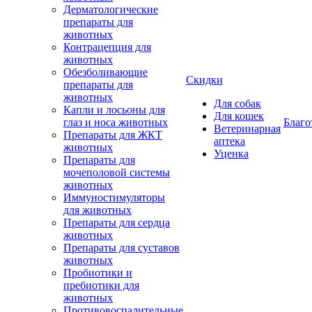
Дерматологические
препараты для
животных
Контрацепция для
животных
Обезболивающие
Скидки
препараты для
животных
Для собак
Капли и лосьоны для
Для кошек
глаз и носа животных
Благо
Ветеринарная
Препараты для ЖКТ
аптека
животных
Уценка
Препараты для
мочеполовой системы
животных
Иммуностимуляторы
для животных
Препараты для сердца
животных
Препараты для суставов
животных
Пробиотики и
пребиотики для
животных
Противовоспалительные