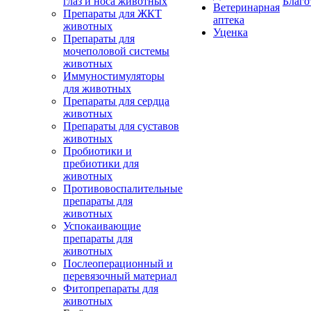
глаз и носа животных
Благо
Ветеринарная
Препараты для ЖКТ
аптека
животных
Уценка
Препараты для
мочеполовой системы
животных
Иммуностимуляторы
для животных
Препараты для сердца
животных
Препараты для суставов
животных
Пробиотики и
пребиотики для
животных
Противовоспалительные
препараты для
животных
Успокаивающие
препараты для
животных
Послеоперационный и
перевязочный материал
Фитопрепараты для
животных