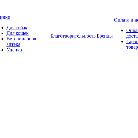
идки
Оплата и д
Для собак
Опла
Для кошек
Благотворительность
Бренды
доста
Ветеринарная
Гаран
аптека
товар
Уценка