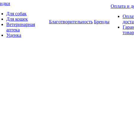
идки
Оплата и д
Для собак
Опла
Для кошек
Благотворительность
Бренды
доста
Ветеринарная
Гаран
аптека
товар
Уценка