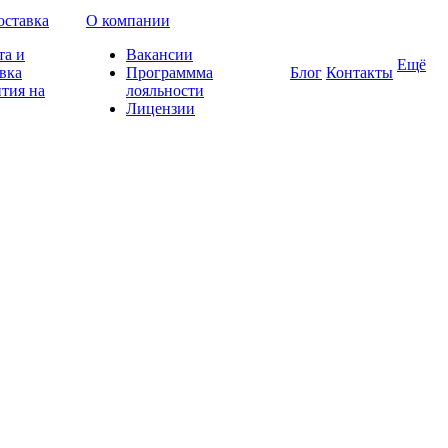
оставка
О компании
та и
Вакансии
Ещё
вка
Программма
Блог
Контакты
тия на
лояльности
Лицензии