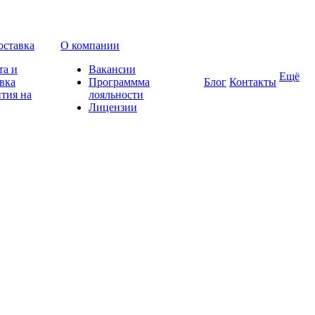
оставка
О компании
та и
Вакансии
Ещё
вка
Программма
Блог
Контакты
тия на
лояльности
Лицензии