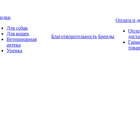
идки
Оплата и д
Для собак
Опла
Для кошек
Благотворительность
Бренды
доста
Ветеринарная
Гаран
аптека
товар
Уценка