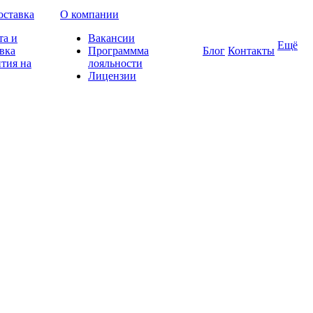
оставка
О компании
та и
Вакансии
Ещё
вка
Программма
Блог
Контакты
тия на
лояльности
Лицензии