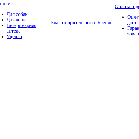
идки
Оплата и д
Для собак
Опла
Для кошек
Благотворительность
Бренды
доста
Ветеринарная
Гаран
аптека
товар
Уценка