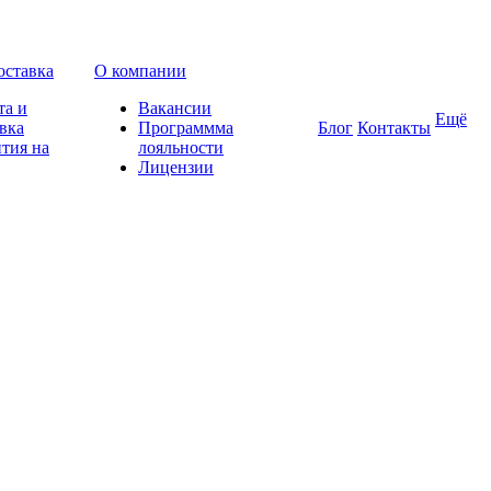
оставка
О компании
та и
Вакансии
Ещё
вка
Программма
Блог
Контакты
тия на
лояльности
Лицензии