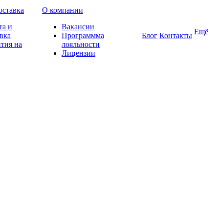
оставка
О компании
та и
Вакансии
Ещё
вка
Программма
Блог
Контакты
тия на
лояльности
Лицензии