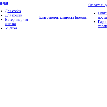
идки
Оплата и д
Для собак
Опла
Для кошек
Благотворительность
Бренды
доста
Ветеринарная
Гаран
аптека
товар
Уценка