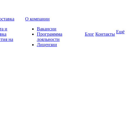
оставка
О компании
та и
Вакансии
Ещё
вка
Программма
Блог
Контакты
тия на
лояльности
Лицензии