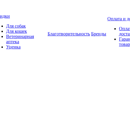
идки
Оплата и д
Для собак
Опла
Для кошек
Благотворительность
Бренды
доста
Ветеринарная
Гаран
аптека
товар
Уценка