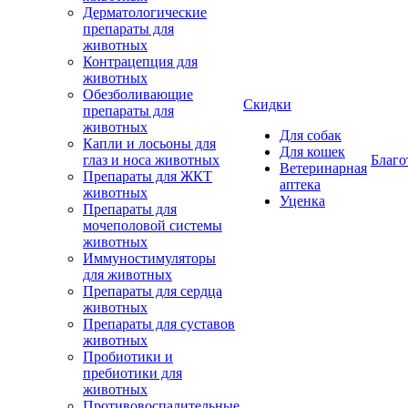
Дерматологические
препараты для
животных
Контрацепция для
животных
Обезболивающие
Скидки
препараты для
животных
Для собак
Капли и лосьоны для
Для кошек
глаз и носа животных
Благо
Ветеринарная
Препараты для ЖКТ
аптека
животных
Уценка
Препараты для
мочеполовой системы
животных
Иммуностимуляторы
для животных
Препараты для сердца
животных
Препараты для суставов
животных
Пробиотики и
пребиотики для
животных
Противовоспалительные