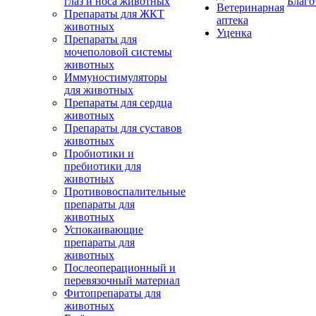
глаз и носа животных
Благо
Ветеринарная
Препараты для ЖКТ
аптека
животных
Уценка
Препараты для
мочеполовой системы
животных
Иммуностимуляторы
для животных
Препараты для сердца
животных
Препараты для суставов
животных
Пробиотики и
пребиотики для
животных
Противовоспалительные
препараты для
животных
Успокаивающие
препараты для
животных
Послеоперационный и
перевязочный материал
Фитопрепараты для
животных