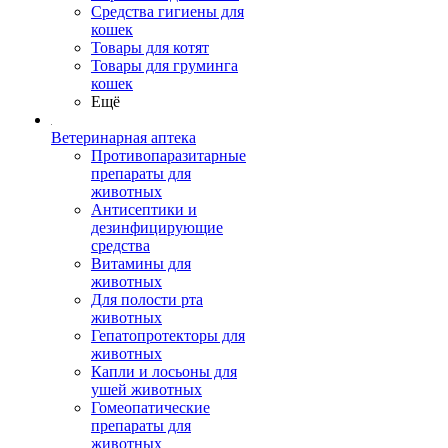
Средства гигиены для
кошек
Товары для котят
Товары для груминга
кошек
Ещё
Ветеринарная аптека
Противопаразитарные
препараты для
животных
Антисептики и
дезинфицирующие
средства
Витамины для
животных
Для полости рта
животных
Гепатопротекторы для
животных
Капли и лосьоны для
ушей животных
Гомеопатические
препараты для
животных