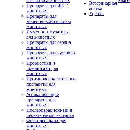
глаз и носа животных
Благо
Ветеринарная
Препараты для ЖКТ
аптека
животных
Уценка
Препараты для
мочеполовой системы
животных
Иммуностимуляторы
для животных
Препараты для сердца
животных
Препараты для суставов
животных
Пробиотики и
пребиотики для
животных
Противовоспалительные
препараты для
животных
Успокаивающие
препараты для
животных
Послеоперационный и
перевязочный материал
Фитопрепараты для
животных