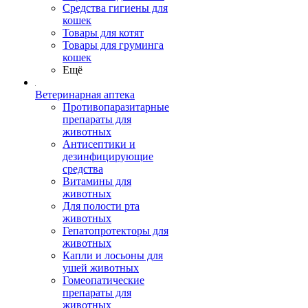
Средства гигиены для
кошек
Товары для котят
Товары для груминга
кошек
Ещё
Ветеринарная аптека
Противопаразитарные
препараты для
животных
Антисептики и
дезинфицирующие
средства
Витамины для
животных
Для полости рта
животных
Гепатопротекторы для
животных
Капли и лосьоны для
ушей животных
Гомеопатические
препараты для
животных