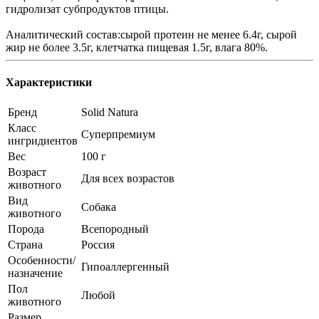
гидролизат субпродуктов птицы.
Аналитический состав:сырой протеин не менее 6.4г, сырой
жир не более 3.5г, клетчатка пищевая 1.5г, влага 80%.
Характеристики
Бренд
Solid Natura
Класс
Суперпремиум
ингридиентов
Вес
100 г
Возраст
Для всех возрастов
животного
Вид
Собака
животного
Порода
Всепородный
Страна
Россия
Особенности/
Гипоаллергенный
назначение
Пол
Любой
животного
Размер