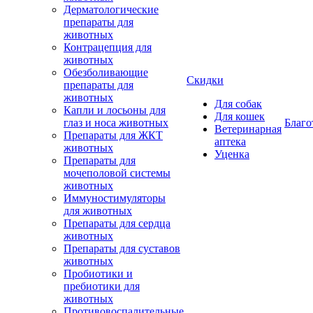
Дерматологические
препараты для
животных
Контрацепция для
животных
Обезболивающие
Скидки
препараты для
животных
Для собак
Капли и лосьоны для
Для кошек
глаз и носа животных
Благо
Ветеринарная
Препараты для ЖКТ
аптека
животных
Уценка
Препараты для
мочеполовой системы
животных
Иммуностимуляторы
для животных
Препараты для сердца
животных
Препараты для суставов
животных
Пробиотики и
пребиотики для
животных
Противовоспалительные