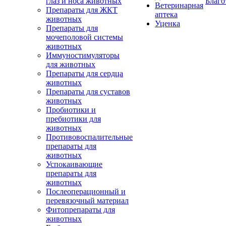
глаз и носа животных
Благо
Ветеринарная
Препараты для ЖКТ
аптека
животных
Уценка
Препараты для
мочеполовой системы
животных
Иммуностимуляторы
для животных
Препараты для сердца
животных
Препараты для суставов
животных
Пробиотики и
пребиотики для
животных
Противовоспалительные
препараты для
животных
Успокаивающие
препараты для
животных
Послеоперационный и
перевязочный материал
Фитопрепараты для
животных