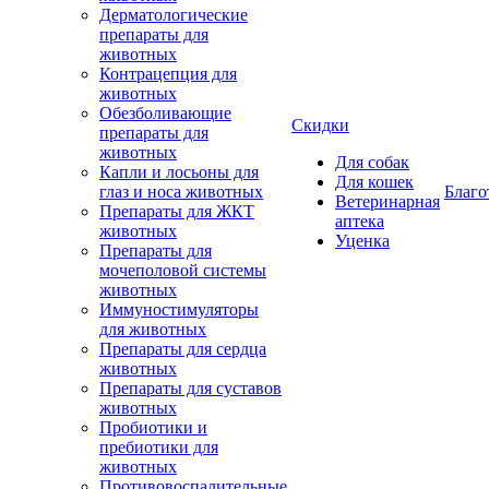
Дерматологические
препараты для
животных
Контрацепция для
животных
Обезболивающие
Скидки
препараты для
животных
Для собак
Капли и лосьоны для
Для кошек
глаз и носа животных
Благо
Ветеринарная
Препараты для ЖКТ
аптека
животных
Уценка
Препараты для
мочеполовой системы
животных
Иммуностимуляторы
для животных
Препараты для сердца
животных
Препараты для суставов
животных
Пробиотики и
пребиотики для
животных
Противовоспалительные