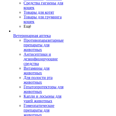
Средства гигиены для
кошек
Товары для котят
Товары для груминга
кошек
Ещё
Ветеринарная аптека
Противопаразитарные
препараты для
животных
Антисептики и
дезинфицирующие
средства
Витамины для
животных
Для полости рта
животных
Гепатопротекторы для
животных
Капли и лосьоны для
ушей животных
Гомеопатические
препараты для
животных