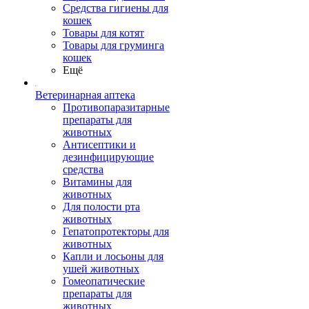
Средства гигиены для
кошек
Товары для котят
Товары для груминга
кошек
Ещё
Ветеринарная аптека
Противопаразитарные
препараты для
животных
Антисептики и
дезинфицирующие
средства
Витамины для
животных
Для полости рта
животных
Гепатопротекторы для
животных
Капли и лосьоны для
ушей животных
Гомеопатические
препараты для
животных