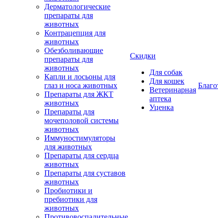
Дерматологические
препараты для
животных
Контрацепция для
животных
Обезболивающие
Скидки
препараты для
животных
Для собак
Капли и лосьоны для
Для кошек
глаз и носа животных
Благо
Ветеринарная
Препараты для ЖКТ
аптека
животных
Уценка
Препараты для
мочеполовой системы
животных
Иммуностимуляторы
для животных
Препараты для сердца
животных
Препараты для суставов
животных
Пробиотики и
пребиотики для
животных
Противовоспалительные