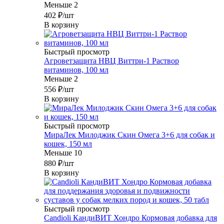
Меньше 2
402
₽
/шт
В корзину
Быстрый просмотр
Агроветзащита НВЦ Виттри-1 Раствор
витаминов, 100 мл
Меньше 2
556
₽
/шт
В корзину
Быстрый просмотр
МираЛек Милоджик Скин Омега 3+6 для собак и
кошек, 150 мл
Меньше 10
880
₽
/шт
В корзину
Быстрый просмотр
Candioli КандиВИТ Хондро Кормовая добавка для