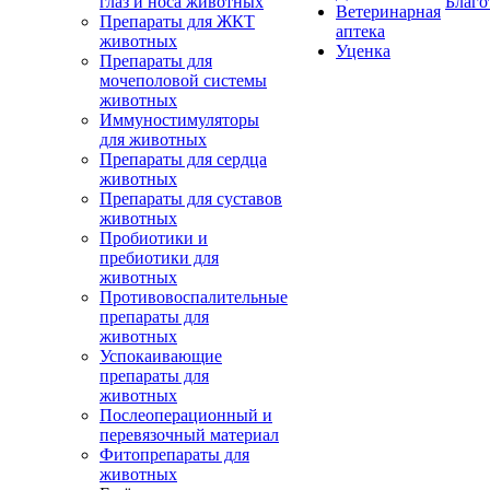
глаз и носа животных
Благо
Ветеринарная
Препараты для ЖКТ
аптека
животных
Уценка
Препараты для
мочеполовой системы
животных
Иммуностимуляторы
для животных
Препараты для сердца
животных
Препараты для суставов
животных
Пробиотики и
пребиотики для
животных
Противовоспалительные
препараты для
животных
Успокаивающие
препараты для
животных
Послеоперационный и
перевязочный материал
Фитопрепараты для
животных