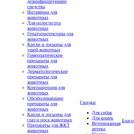
дезинфицирующие
средства
Витамины для
животных
Для полости рта
животных
Гепатопротекторы для
животных
Капли и лосьоны для
ушей животных
Гомеопатические
препараты для
животных
Дерматологические
препараты для
животных
Контрацепция для
животных
Обезболивающие
Скидки
препараты для
животных
Для собак
Капли и лосьоны для
Для кошек
глаз и носа животных
Благо
Ветеринарная
Препараты для ЖКТ
аптека
животных