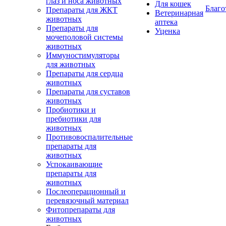
глаз и носа животных
Для кошек
Благо
Препараты для ЖКТ
Ветеринарная
животных
аптека
Препараты для
Уценка
мочеполовой системы
животных
Иммуностимуляторы
для животных
Препараты для сердца
животных
Препараты для суставов
животных
Пробиотики и
пребиотики для
животных
Противовоспалительные
препараты для
животных
Успокаивающие
препараты для
животных
Послеоперационный и
перевязочный материал
Фитопрепараты для
животных