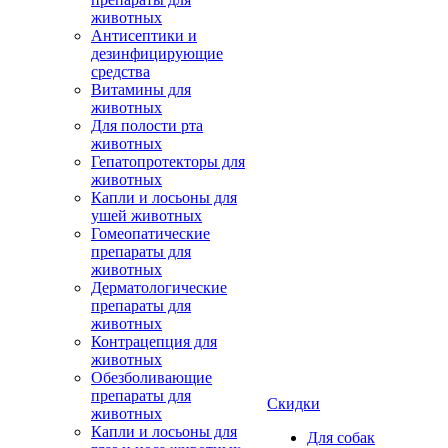
животных
Антисептики и
дезинфицирующие
средства
Витамины для
животных
Для полости рта
животных
Гепатопротекторы для
животных
Капли и лосьоны для
ушей животных
Гомеопатические
препараты для
животных
Дерматологические
препараты для
животных
Контрацепция для
животных
Обезболивающие
препараты для
Скидки
животных
Капли и лосьоны для
Для собак