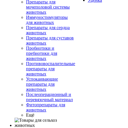
Уценка
Препараты для
мочеполовой системы
животных
Иммуностимуляторы
для животных
Препараты для сердца
животных
Препараты для суставов
животных
Пробиотики и
пребиотики для
животных
Противовоспалительные
препараты для
животных
Успокаивающие
препараты для
животных
Послеоперационный и
перевязочный материал
Фитопрепараты для
животных
Ещё