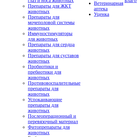
глаз и носа животных
Благо
Ветеринарная
Препараты для ЖКТ
аптека
животных
Уценка
Препараты для
мочеполовой системы
животных
Иммуностимуляторы
для животных
Препараты для сердца
животных
Препараты для суставов
животных
Пробиотики и
пребиотики для
животных
Противовоспалительные
препараты для
животных
Успокаивающие
препараты для
животных
Послеоперационный и
перевязочный материал
Фитопрепараты для
животных