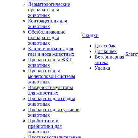
Дерматологические
препараты для
животных
Контрацепция для
животных
Обезболивающие
Скидки
препараты для
животных
Для собак
Капли и лосьоны для
Для кошек
глаз и носа животных
Благо
Ветеринарная
Препараты для ЖКТ
аптека
животных
Уценка
Препараты для
мочеполовой системы
животных
Иммуностимуляторы
для животных
Препараты для сердца
животных
Препараты для суставов
животных
Пробиотики и
пребиотики для
животных
Противовоспалительные