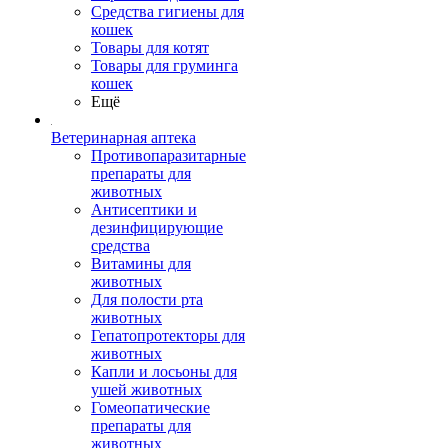
Средства гигиены для
кошек
Товары для котят
Товары для груминга
кошек
Ещё
Ветеринарная аптека
Противопаразитарные
препараты для
животных
Антисептики и
дезинфицирующие
средства
Витамины для
животных
Для полости рта
животных
Гепатопротекторы для
животных
Капли и лосьоны для
ушей животных
Гомеопатические
препараты для
животных