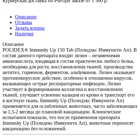
Курьерская доставка по РФ
При заказе от 1 500 р.
Описание
Отзывы
Задать вопрос
Наличие
Описание
POLIDEX® Immunity Up 150 Tab (Полидэкс Иммунити Ап). В
состав данного препарата входят лизин – незаменимая
аминокислота, входящая в состав практически любого белка,
необходима для роста, восстановления тканей, производства
антител, гормонов, ферментов, альбуминов. Лизин оказывает
противовирусное действие, особенно в отношении вирусов,
вызывающих острые респираторные инфекции. Лизин
участвует в формировании коллагена и восстановлении
тканей, улучшает усвоение кальция из крови и транспорт его
в костную ткань. Immunity Up (Полидэкс Иммунити Ап)
применяется для ослабленных животных, часто заболевающих
за 1,5-2 месяца до плановой вакцинации. Клинические
испытания показали, что после применения препарата
Immunity Up (Полидекс Иммунити Ап), животные переносят
вакцинацию без осложнений.