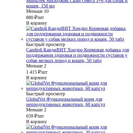
МираЛек Милоджик Скин Омега 3+6 для собак и
кошек, 150 мл
Меньше 10
880
₽
/шт
В корзину
Быстрый просмотр
Candioli КандиВИТ Хондро Кормовая добавка для
поддержания здоровья и подвижности суставов у
собак мелких пород и кошек, 50 табл
Меньше 2
1 415
₽
/шт
В корзину
Быстрый просмотр
GlobalVet Функциональный корм для
непродуктивных животных, 60 капсул
Меньше 2
659
₽
/шт
В корзину