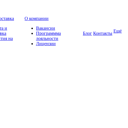
оставка
О компании
та и
Вакансии
Ещё
вка
Программма
Блог
Контакты
тия на
лояльности
Лицензии