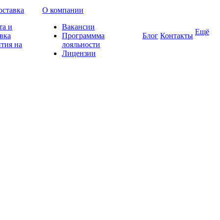
оставка
О компании
та и
Вакансии
Ещё
вка
Программма
Блог
Контакты
тия на
лояльности
Лицензии