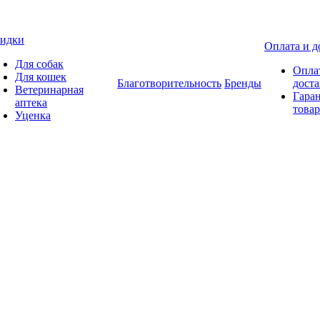
идки
Оплата и д
Для собак
Опла
Для кошек
Благотворительность
Бренды
доста
Ветеринарная
Гаран
аптека
товар
Уценка