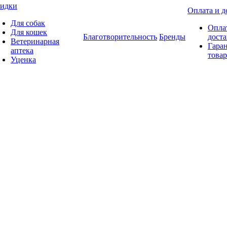
идки
Оплата и д
Для собак
Опла
Для кошек
Благотворительность
Бренды
доста
Ветеринарная
Гаран
аптека
товар
Уценка