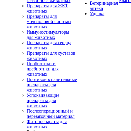
глаз и носа животных
Благо
Ветеринарная
Препараты для ЖКТ
аптека
животных
Уценка
Препараты для
мочеполовой системы
животных
Иммуностимуляторы
для животных
Препараты для сердца
животных
Препараты для суставов
животных
Пробиотики и
пребиотики для
животных
Противовоспалительные
препараты для
животных
Успокаивающие
препараты для
животных
Послеоперационный и
перевязочный материал
Фитопрепараты для
животных