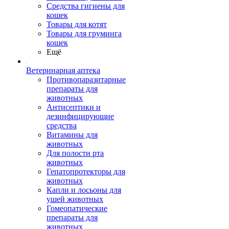
Средства гигиены для
кошек
Товары для котят
Товары для груминга
кошек
Ещё
Ветеринарная аптека
Противопаразитарные
препараты для
животных
Антисептики и
дезинфицирующие
средства
Витамины для
животных
Для полости рта
животных
Гепатопротекторы для
животных
Капли и лосьоны для
ушей животных
Гомеопатические
препараты для
животных