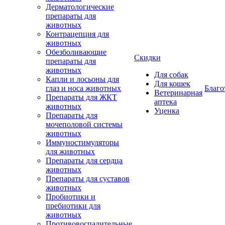
Дерматологические
препараты для
животных
Контрацепция для
животных
Обезболивающие
Скидки
препараты для
животных
Для собак
Капли и лосьоны для
Для кошек
глаз и носа животных
Благо
Ветеринарная
Препараты для ЖКТ
аптека
животных
Уценка
Препараты для
мочеполовой системы
животных
Иммуностимуляторы
для животных
Препараты для сердца
животных
Препараты для суставов
животных
Пробиотики и
пребиотики для
животных
Противовоспалительные