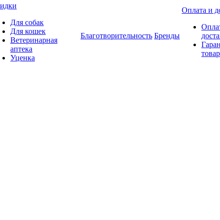
идки
Оплата и д
Для собак
Опла
Для кошек
Благотворительность
Бренды
доста
Ветеринарная
Гаран
аптека
товар
Уценка