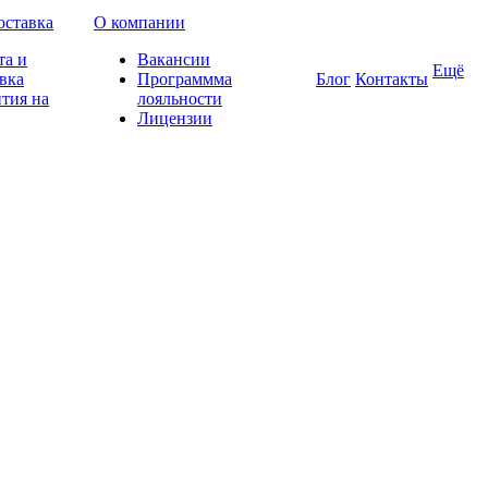
оставка
О компании
та и
Вакансии
Ещё
вка
Программма
Блог
Контакты
тия на
лояльности
Лицензии