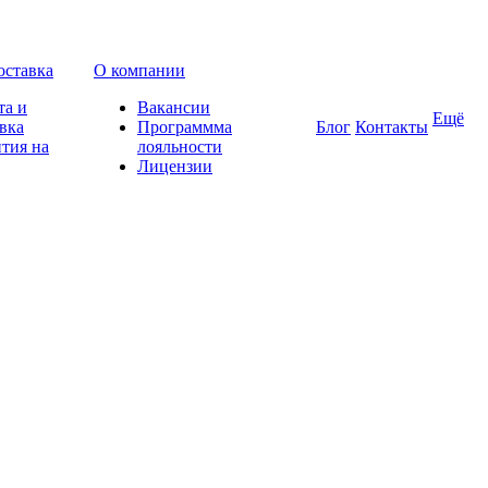
оставка
О компании
та и
Вакансии
Ещё
вка
Программма
Блог
Контакты
тия на
лояльности
Лицензии