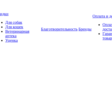
идки
Оплата и д
Для собак
Опла
Для кошек
Благотворительность
Бренды
доста
Ветеринарная
Гаран
аптека
товар
Уценка