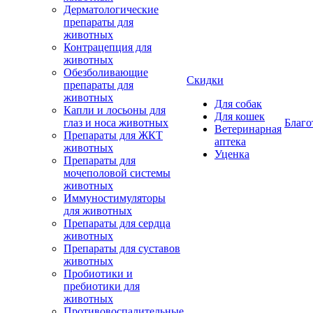
Дерматологические
препараты для
животных
Контрацепция для
животных
Обезболивающие
Скидки
препараты для
животных
Для собак
Капли и лосьоны для
Для кошек
глаз и носа животных
Благо
Ветеринарная
Препараты для ЖКТ
аптека
животных
Уценка
Препараты для
мочеполовой системы
животных
Иммуностимуляторы
для животных
Препараты для сердца
животных
Препараты для суставов
животных
Пробиотики и
пребиотики для
животных
Противовоспалительные