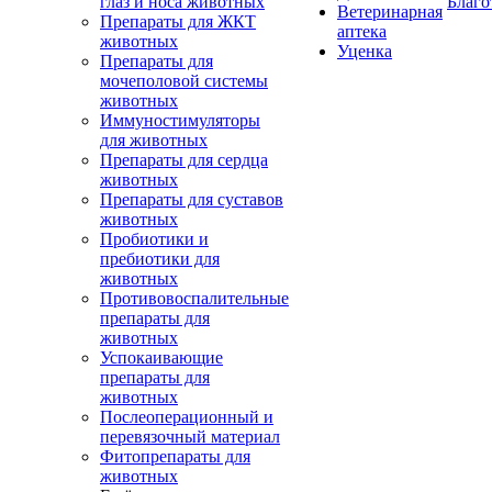
глаз и носа животных
Благо
Ветеринарная
Препараты для ЖКТ
аптека
животных
Уценка
Препараты для
мочеполовой системы
животных
Иммуностимуляторы
для животных
Препараты для сердца
животных
Препараты для суставов
животных
Пробиотики и
пребиотики для
животных
Противовоспалительные
препараты для
животных
Успокаивающие
препараты для
животных
Послеоперационный и
перевязочный материал
Фитопрепараты для
животных