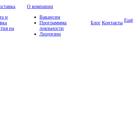
оставка
О компании
та и
Вакансии
Ещё
вка
Программма
Блог
Контакты
тия на
лояльности
Лицензии