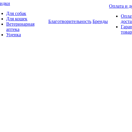
идки
Оплата и д
Для собак
Опла
Для кошек
Благотворительность
Бренды
доста
Ветеринарная
Гаран
аптека
товар
Уценка