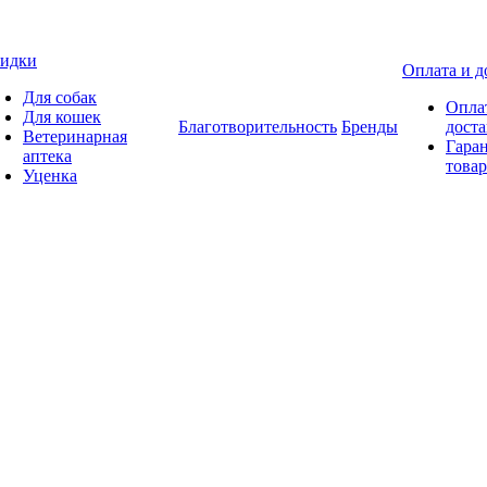
идки
Оплата и д
Для собак
Опла
Для кошек
Благотворительность
Бренды
доста
Ветеринарная
Гаран
аптека
товар
Уценка