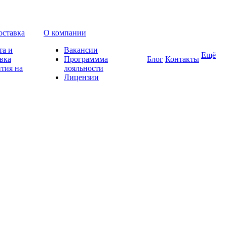
оставка
О компании
та и
Вакансии
Ещё
вка
Программма
Блог
Контакты
тия на
лояльности
Лицензии