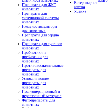
глаз и носа животных
Благо
Ветеринарная
Препараты для ЖКТ
аптека
животных
Уценка
Препараты для
мочеполовой системы
животных
Иммуностимуляторы
для животных
Препараты для сердца
животных
Препараты для суставов
животных
Пробиотики и
пребиотики для
животных
Противовоспалительные
препараты для
животных
Успокаивающие
препараты для
животных
Послеоперационный и
перевязочный материал
Фитопрепараты для
животных