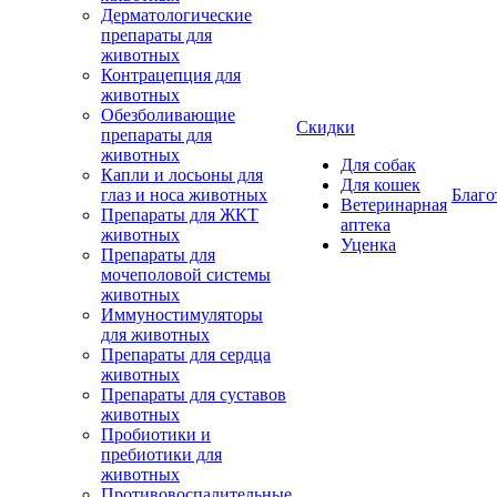
Дерматологические
препараты для
животных
Контрацепция для
животных
Обезболивающие
Скидки
препараты для
животных
Для собак
Капли и лосьоны для
Для кошек
глаз и носа животных
Благо
Ветеринарная
Препараты для ЖКТ
аптека
животных
Уценка
Препараты для
мочеполовой системы
животных
Иммуностимуляторы
для животных
Препараты для сердца
животных
Препараты для суставов
животных
Пробиотики и
пребиотики для
животных
Противовоспалительные