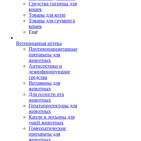
Средства гигиены для
кошек
Товары для котят
Товары для груминга
кошек
Ещё
Ветеринарная аптека
Противопаразитарные
препараты для
животных
Антисептики и
дезинфицирующие
средства
Витамины для
животных
Для полости рта
животных
Гепатопротекторы для
животных
Капли и лосьоны для
ушей животных
Гомеопатические
препараты для
животных