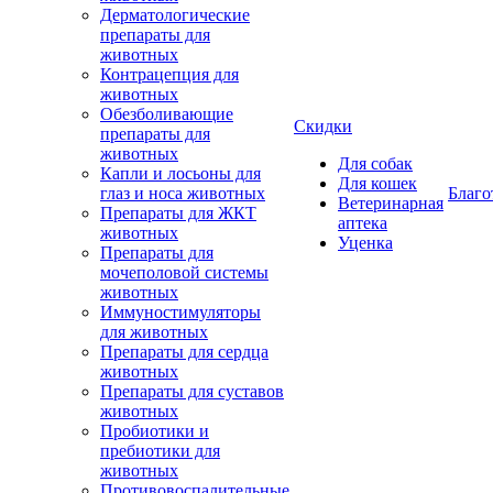
Дерматологические
препараты для
животных
Контрацепция для
животных
Обезболивающие
Скидки
препараты для
животных
Для собак
Капли и лосьоны для
Для кошек
глаз и носа животных
Благо
Ветеринарная
Препараты для ЖКТ
аптека
животных
Уценка
Препараты для
мочеполовой системы
животных
Иммуностимуляторы
для животных
Препараты для сердца
животных
Препараты для суставов
животных
Пробиотики и
пребиотики для
животных
Противовоспалительные