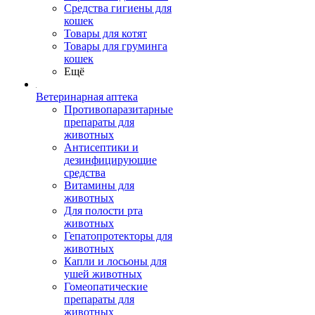
Средства гигиены для
кошек
Товары для котят
Товары для груминга
кошек
Ещё
Ветеринарная аптека
Противопаразитарные
препараты для
животных
Антисептики и
дезинфицирующие
средства
Витамины для
животных
Для полости рта
животных
Гепатопротекторы для
животных
Капли и лосьоны для
ушей животных
Гомеопатические
препараты для
животных