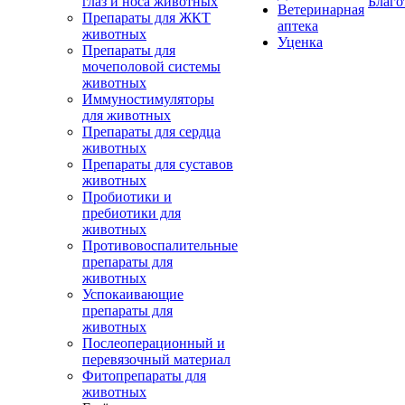
глаз и носа животных
Благо
Ветеринарная
Препараты для ЖКТ
аптека
животных
Уценка
Препараты для
мочеполовой системы
животных
Иммуностимуляторы
для животных
Препараты для сердца
животных
Препараты для суставов
животных
Пробиотики и
пребиотики для
животных
Противовоспалительные
препараты для
животных
Успокаивающие
препараты для
животных
Послеоперационный и
перевязочный материал
Фитопрепараты для
животных