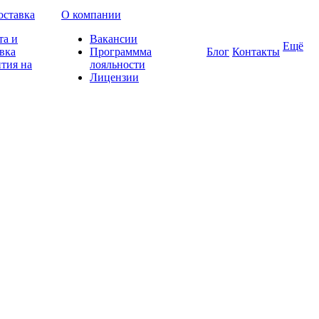
оставка
О компании
та и
Вакансии
Ещё
вка
Программма
Блог
Контакты
тия на
лояльности
Лицензии