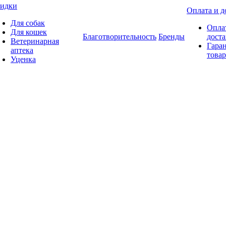
идки
Оплата и д
Для собак
Опла
Для кошек
Благотворительность
Бренды
доста
Ветеринарная
Гаран
аптека
товар
Уценка