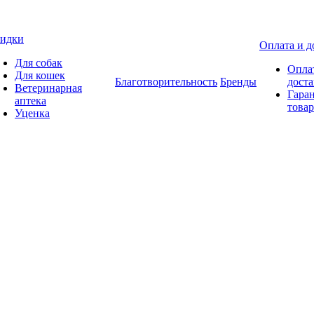
идки
Оплата и д
Для собак
Опла
Для кошек
Благотворительность
Бренды
доста
Ветеринарная
Гаран
аптека
товар
Уценка