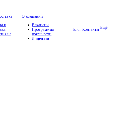
оставка
О компании
та и
Вакансии
Ещё
вка
Программма
Блог
Контакты
тия на
лояльности
Лицензии