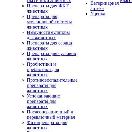
глаз и носа животных
Благо
Ветеринарная
Препараты для ЖКТ
аптека
животных
Уценка
Препараты для
мочеполовой системы
животных
Иммуностимуляторы
для животных
Препараты для сердца
животных
Препараты для суставов
животных
Пробиотики и
пребиотики для
животных
Противовоспалительные
препараты для
животных
Успокаивающие
препараты для
животных
Послеоперационный и
перевязочный материал
Фитопрепараты для
животных