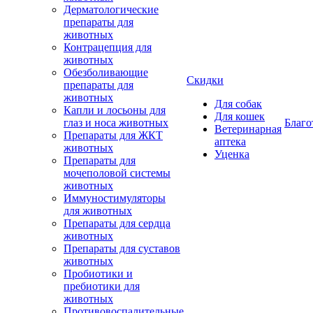
Дерматологические
препараты для
животных
Контрацепция для
животных
Обезболивающие
Скидки
препараты для
животных
Для собак
Капли и лосьоны для
Для кошек
глаз и носа животных
Благо
Ветеринарная
Препараты для ЖКТ
аптека
животных
Уценка
Препараты для
мочеполовой системы
животных
Иммуностимуляторы
для животных
Препараты для сердца
животных
Препараты для суставов
животных
Пробиотики и
пребиотики для
животных
Противовоспалительные