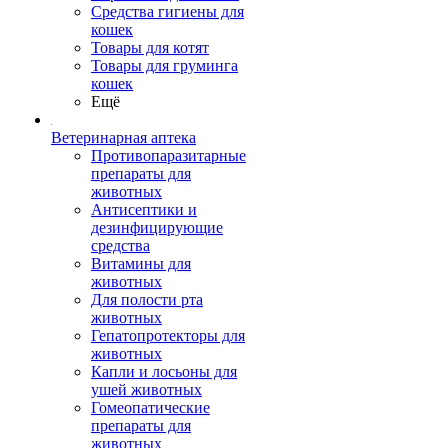
Средства гигиены для
кошек
Товары для котят
Товары для груминга
кошек
Ещё
Ветеринарная аптека
Противопаразитарные
препараты для
животных
Антисептики и
дезинфицирующие
средства
Витамины для
животных
Для полости рта
животных
Гепатопротекторы для
животных
Капли и лосьоны для
ушей животных
Гомеопатические
препараты для
животных