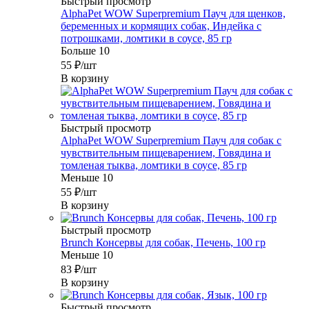
Быстрый просмотр
AlphaPet WOW Superpremium Пауч для щенков,
беременных и кормящих собак, Индейка с
потрошками, ломтики в соусе, 85 гр
Больше 10
55
₽
/шт
В корзину
Быстрый просмотр
AlphaPet WOW Superpremium Пауч для собак с
чувствительным пищеварением, Говядина и
томленая тыква, ломтики в соусе, 85 гр
Меньше 10
55
₽
/шт
В корзину
Быстрый просмотр
Brunch Консервы для собак, Печень, 100 гр
Меньше 10
83
₽
/шт
В корзину
Быстрый просмотр