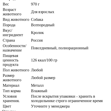
Вес
970 г
Возраст
Для взрослых
животного
Вид животного
Собака
Порода
Всепородный
Вкус/
Кролик
ингридиент
Страна
Россия
Особенности/
Повседневный, полнорационный
назначение
Пищевая
ценность
126 ккал/100 гр
продукта
Пол животного
Любой
Размер
Любой размер
животного
Материал
Металл
Тип корма
Влажный
Условия
После вскрытия упаковки - хранить в
хранения.
холодильнике строго ограниченное время
Цвет
Уточните у менеджера