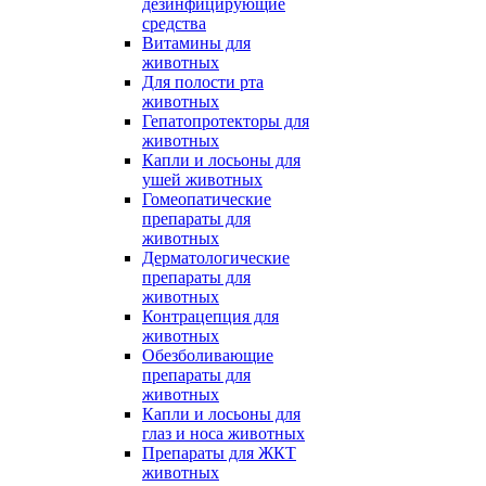
дезинфицирующие
средства
Витамины для
животных
Для полости рта
животных
Гепатопротекторы для
животных
Капли и лосьоны для
ушей животных
Гомеопатические
препараты для
животных
Дерматологические
препараты для
животных
Контрацепция для
животных
Обезболивающие
препараты для
животных
Капли и лосьоны для
глаз и носа животных
Препараты для ЖКТ
животных