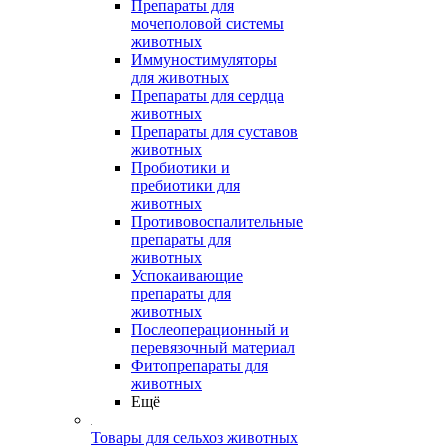
Препараты для
мочеполовой системы
животных
Иммуностимуляторы
для животных
Препараты для сердца
животных
Препараты для суставов
животных
Пробиотики и
пребиотики для
животных
Противовоспалительные
препараты для
животных
Успокаивающие
препараты для
животных
Послеоперационный и
перевязочный материал
Фитопрепараты для
животных
Ещё
Товары для сельхоз животных