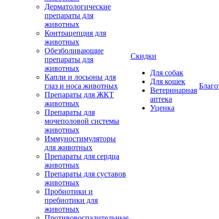
Дерматологические
препараты для
животных
Контрацепция для
животных
Обезболивающие
Скидки
препараты для
животных
Для собак
Капли и лосьоны для
Для кошек
глаз и носа животных
Благо
Ветеринарная
Препараты для ЖКТ
аптека
животных
Уценка
Препараты для
мочеполовой системы
животных
Иммуностимуляторы
для животных
Препараты для сердца
животных
Препараты для суставов
животных
Пробиотики и
пребиотики для
животных
Противовоспалительные