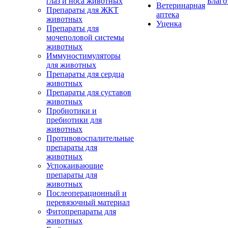
глаз и носа животных
Благо
Ветеринарная
Препараты для ЖКТ
аптека
животных
Уценка
Препараты для
мочеполовой системы
животных
Иммуностимуляторы
для животных
Препараты для сердца
животных
Препараты для суставов
животных
Пробиотики и
пребиотики для
животных
Противовоспалительные
препараты для
животных
Успокаивающие
препараты для
животных
Послеоперационный и
перевязочный материал
Фитопрепараты для
животных