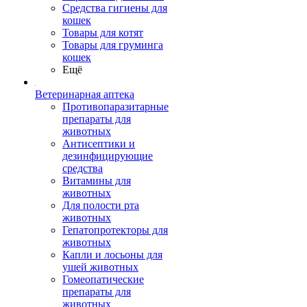
Средства гигиены для
кошек
Товары для котят
Товары для груминга
кошек
Ещё
Ветеринарная аптека
Противопаразитарные
препараты для
животных
Антисептики и
дезинфицирующие
средства
Витамины для
животных
Для полости рта
животных
Гепатопротекторы для
животных
Капли и лосьоны для
ушей животных
Гомеопатические
препараты для
животных