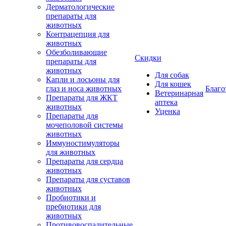
Дерматологические
препараты для
животных
Контрацепция для
животных
Обезболивающие
Скидки
препараты для
животных
Для собак
Капли и лосьоны для
Для кошек
глаз и носа животных
Благо
Ветеринарная
Препараты для ЖКТ
аптека
животных
Уценка
Препараты для
мочеполовой системы
животных
Иммуностимуляторы
для животных
Препараты для сердца
животных
Препараты для суставов
животных
Пробиотики и
пребиотики для
животных
Противовоспалительные