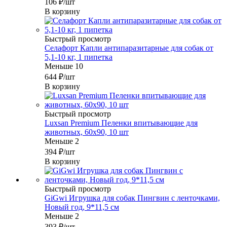
106
₽
/шт
В корзину
Быстрый просмотр
Селафорт Капли антипаразитарные для собак от
5,1-10 кг, 1 пипетка
Меньше 10
644
₽
/шт
В корзину
Быстрый просмотр
Luxsan Premium Пеленки впитывающие для
животных, 60х90, 10 шт
Меньше 2
394
₽
/шт
В корзину
Быстрый просмотр
GiGwi Игрушка для собак Пингвин с ленточками,
Новый год, 9*11,5 см
Меньше 2
393
₽
/шт