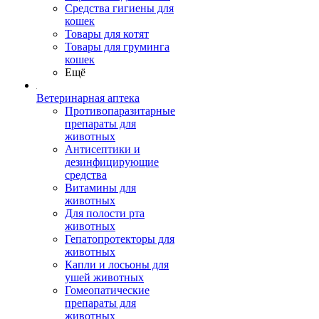
Средства гигиены для
кошек
Товары для котят
Товары для груминга
кошек
Ещё
Ветеринарная аптека
Противопаразитарные
препараты для
животных
Антисептики и
дезинфицирующие
средства
Витамины для
животных
Для полости рта
животных
Гепатопротекторы для
животных
Капли и лосьоны для
ушей животных
Гомеопатические
препараты для
животных