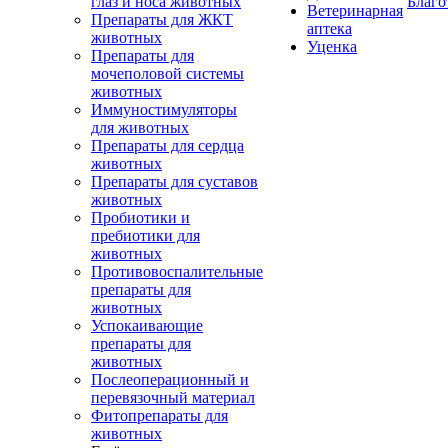
глаз и носа животных
Благо
Ветеринарная
Препараты для ЖКТ
аптека
животных
Уценка
Препараты для
мочеполовой системы
животных
Иммуностимуляторы
для животных
Препараты для сердца
животных
Препараты для суставов
животных
Пробиотики и
пребиотики для
животных
Противовоспалительные
препараты для
животных
Успокаивающие
препараты для
животных
Послеоперационный и
перевязочный материал
Фитопрепараты для
животных