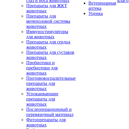
глаз и носа животных
Благо
Ветеринарная
Препараты для ЖКТ
аптека
животных
Уценка
Препараты для
мочеполовой системы
животных
Иммуностимуляторы
для животных
Препараты для сердца
животных
Препараты для суставов
животных
Пробиотики и
пребиотики для
животных
Противовоспалительные
препараты для
животных
Успокаивающие
препараты для
животных
Послеоперационный и
перевязочный материал
Фитопрепараты для
животных