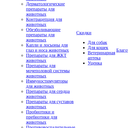
Дерматологические
препараты для
животных
Контрацепция для
животных
Обезболивающие
Скидки
препараты для
животных
Для собак
Капли и лосьоны для
Для кошек
глаз и носа животных
Благо
Ветеринарная
Препараты для ЖКТ
аптека
животных
Уценка
Препараты для
мочеполовой системы
животных
Иммуностимуляторы
для животных
Препараты для сердца
животных
Препараты для суставов
животных
Пробиотики и
пребиотики для
животных
Противовоспалительные