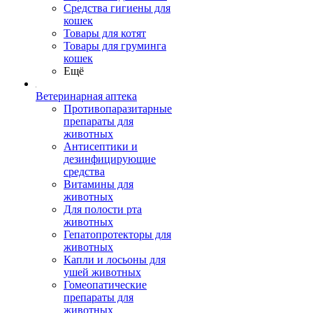
Средства гигиены для
кошек
Товары для котят
Товары для груминга
кошек
Ещё
Ветеринарная аптека
Противопаразитарные
препараты для
животных
Антисептики и
дезинфицирующие
средства
Витамины для
животных
Для полости рта
животных
Гепатопротекторы для
животных
Капли и лосьоны для
ушей животных
Гомеопатические
препараты для
животных