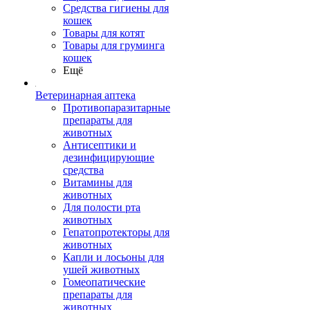
Средства гигиены для
кошек
Товары для котят
Товары для груминга
кошек
Ещё
Ветеринарная аптека
Противопаразитарные
препараты для
животных
Антисептики и
дезинфицирующие
средства
Витамины для
животных
Для полости рта
животных
Гепатопротекторы для
животных
Капли и лосьоны для
ушей животных
Гомеопатические
препараты для
животных