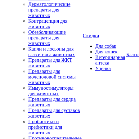
Дерматологические
препараты для
животных
Контрацепция для
животных
Обезболивающие
Скидки
препараты для
животных
Для собак
Капли и лосьоны для
Для кошек
глаз и носа животных
Благо
Ветеринарная
Препараты для ЖКТ
аптека
животных
Уценка
Препараты для
мочеполовой системы
животных
Иммуностимуляторы
для животных
Препараты для сердца
животных
Препараты для суставов
животных
Пробиотики и
пребиотики для
животных
Противовоспалительные