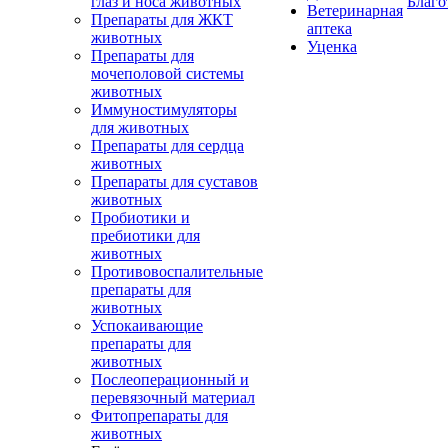
глаз и носа животных
Благо
Ветеринарная
Препараты для ЖКТ
аптека
животных
Уценка
Препараты для
мочеполовой системы
животных
Иммуностимуляторы
для животных
Препараты для сердца
животных
Препараты для суставов
животных
Пробиотики и
пребиотики для
животных
Противовоспалительные
препараты для
животных
Успокаивающие
препараты для
животных
Послеоперационный и
перевязочный материал
Фитопрепараты для
животных